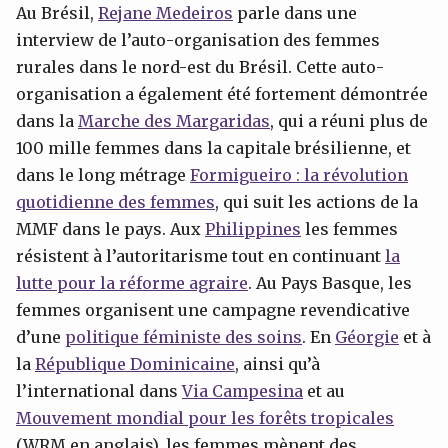
Au Brésil,
Rejane
Medeiros
parle dans une
interview de l’auto-organisation des femmes
rurales dans le nord-est du Brésil. Cette auto-
organisation a également été fortement démontrée
dans la
Marche des
Margaridas
, qui a réuni plus de
100 mille femmes dans la capitale brésilienne, et
dans le long métrage
Formigueiro
: la
révolution
quotidienne des femmes
, qui suit les actions de la
MMF dans le pays. Aux
Philippines
les femmes
résistent à l’autoritarisme tout en continuant
la
lutte pour la réforme agraire
. Au Pays Basque, les
femmes organisent une campagne revendicative
d’une
politique féministe des soins
. En
Géorgie
et à
la
République Dominicaine
, ainsi qu’à
l’international dans
Via Campesina
et au
Mouvement mondial pour les forêts tropicales
(WRM en anglais), les femmes mènent des