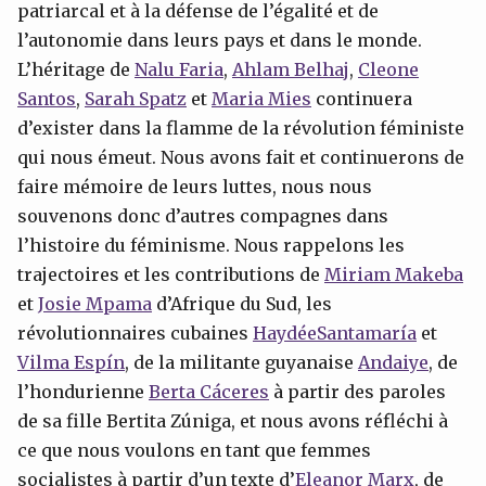
patriarcal et à la défense de l’égalité et de
l’autonomie dans leurs pays et dans le monde.
L’héritage de
Nalu
Faria
,
Ahlam
Belhaj
,
Cleone
Santos
,
Sarah
Spatz
et
Maria Mies
continuera
d’exister dans la flamme de la révolution féministe
qui nous émeut. Nous avons fait et continuerons de
faire mémoire de leurs luttes, nous nous
souvenons donc d’autres compagnes dans
l’histoire du féminisme. Nous rappelons les
trajectoires et les contributions de
Miriam
Makeba
et
Josie Mpama
d’Afrique du Sud, les
révolutionnaires cubaines
Haydée
Santamaría
et
Vilma Espín
, de la militante guyanaise
Andaiye
, de
l’hondurienne
Berta Cáceres
à partir des paroles
de sa fille Bertita Zúniga, et nous avons réfléchi à
ce que nous voulons en tant que femmes
socialistes à partir d’un texte d’
Eleanor Marx
, de