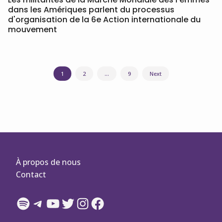
dans les Amériques parlent du processus
d'organisation de la 6e Action internationale du
mouvement
Navigation
1
2
…
9
Next
des
articles
À propos de nous
Contact
Spotify
Telegram
YouTube
Twitter
Instagram
Facebook