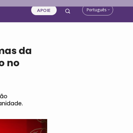
Português
APOIE
emas da
o no
ção
anidade.