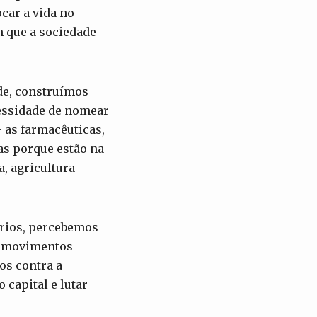
car a vida no
m que a sociedade
ade, construímos
cessidade de nomear
 as farmacêuticas,
as porque estão na
a, agricultura
órios, percebemos
de movimentos
os contra a
 capital e lutar