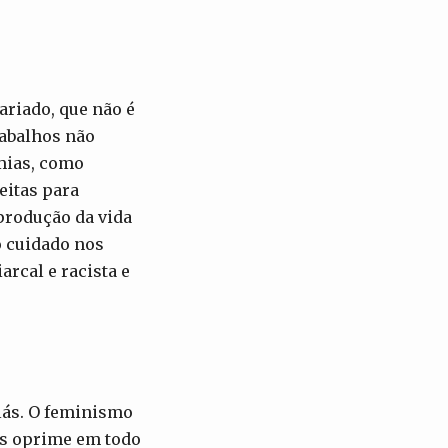
ariado, que não é
rabalhos não
omias, como
eitas para
eprodução da vida
o cuidado nos
arcal e racista e
lás. O feminismo
os oprime em todo