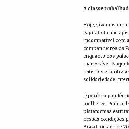
A classe trabalhad
Hoje, vivemos uma n
capitalista não ape
incompatível com a
companheiros da Pa
enquanto nos países
inacessível. Naque
patentes e contra a
solidariedade inter
O período pandêmic
mulheres. Por um l
plataformas estrita
nessas condições p
Brasil, no ano de 