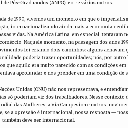
l de Pós-Graduandos (ANPG), entre vários outros.
cada de 1990, vivemos um momento em que o imperiali
ação, internacionalizando ainda mais a economia neolib
ssas vidas. Na América Latina, em especial, tentaram 
e comércio. Naquele momento, na passagem dos anos 199
vimentos foi criando dois caminhos: alguns achavam q
onalidade poderia trazer oportunidades; nós, por outro
os que aquilo era muito parecido com as condições em q
 tentava aprofundar e nos prender em uma condição de 
ações Unidas (ONU) não nos representava, e entendíamo
as só poderiam vir dos trabalhadores. Nesse contexto d
ndial das Mulheres, a Via Campesina e outros movimen
, se a opressão é internacional, nossa resposta — noss
também deve ser internacional.