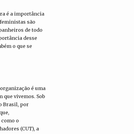
ira é a importância
 feministas são
panheiros de todo
portância desse
mbém o que se
a organização é uma
m que vivemos. Sob
 Brasil, por
que,
, como o
hadores (CUT), a