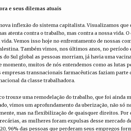
ora e seus dilemas atuais
ova inflexão do sistema capitalista. Visualizamos que 
nas atenta contra o trabalho, mas contra a nossa vida. O
 vida. Vemos isso hoje no enfrentamento de nossas co
lestina. Também vimos, nos últimos anos, no período 
 do Sul global as pessoas morriam, já havia uma vacina
le momento, muitos de nós entendemos como as lutas pe
s empresas transnacionais farmacêuticas faziam parte 
nacional da classe trabalhadora.
o trouxe uma remodelação do trabalho, que foi ainda m
ado, vimos um aprofundamento da uberização, não só no
mente, mas na flexibilização de quaisquer direitos. Por
recárias, as mulheres foram expulsas desse mercado de
2020, 96% das pessoas que perderam seus empregos for