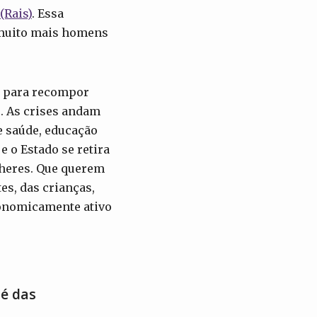
(Rais)
. Essa
 muito mais homens
m para recompor
e. As crises andam
e saúde, educação
 o Estado se retira
lheres. Que querem
es, das crianças,
conomicamente ativo
 é das