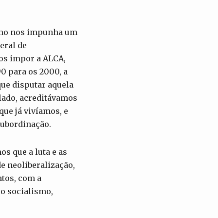
smo nos impunha um
eral de
nos impor a ALCA,
0 para os 2000, a
ue disputar aquela
 lado, acreditávamos
ue já vivíamos, e
subordinação.
s que a luta e as
e neoliberalização,
tos, com a
o socialismo,