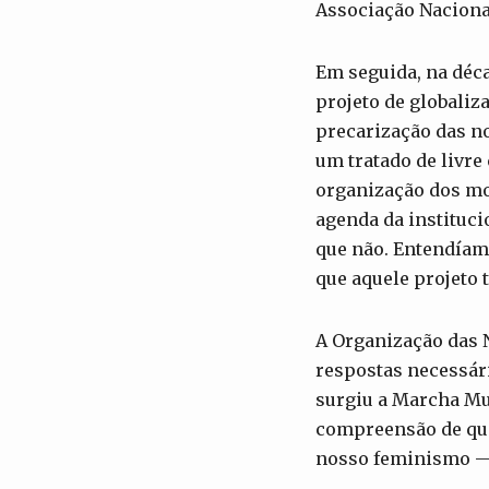
Associação Naciona
Em seguida, na dé
projeto de globaliz
precarização das no
um tratado de livr
organização dos mo
agenda da instituci
que não. Entendíam
que aquele projeto
A Organização das N
respostas necessári
surgiu a Marcha Mu
compreensão de que
nosso feminismo — 