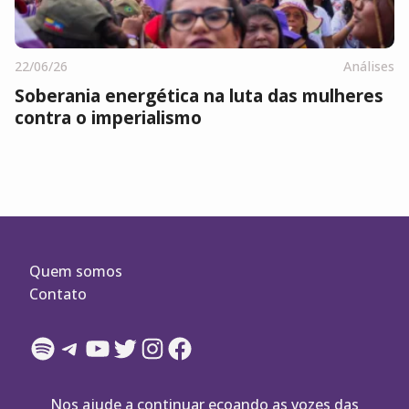
22/06/26
Análises
Soberania energética na luta das mulheres
contra o imperialismo
Quem somos
Contato
Spotify
Telegram
YouTube
Twitter
Instagram
Facebook
Nos ajude a continuar ecoando as vozes das