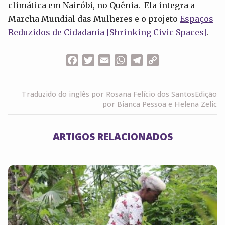
climática em Nairóbi, no Quênia. Ela integra a
Marcha Mundial das Mulheres e o projeto
Espaços
Reduzidos de Cidadania [Shrinking Civic Spaces]
.
Facebook
Twitter
Email
WhatsApp
Telegram
Copy
Link
Traduzido do inglês por Rosana Felício dos Santos
Edição
por Bianca Pessoa e Helena Zelic
ARTIGOS RELACIONADOS