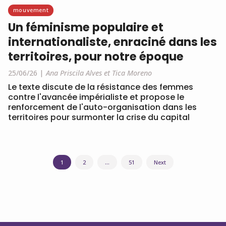
mouvement
Un féminisme populaire et
internationaliste, enraciné dans les
territoires, pour notre époque
25/06/26
Ana Priscila Alves et Tica Moreno
Le texte discute de la résistance des femmes
contre l'avancée impérialiste et propose le
renforcement de l'auto-organisation dans les
territoires pour surmonter la crise du capital
Navigation
1
2
…
51
Next
des
articles