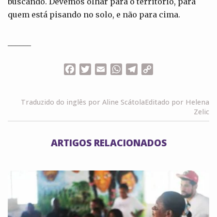
buscando. Devemos olhar para o território, para
quem está pisando no solo, e não para cima.
______
Facebook
Twitter
Email
WhatsApp
Telegram
Copy
Link
Traduzido do inglês por Aline Scátola
Editado por Helena
Zelic
ARTIGOS RELACIONADOS