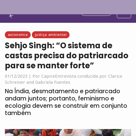
Português
autonomia
justiça ambiental
Sehjo Singh: “O sistema de
castas precisa do patriarcado
para se manter forte”
01/12/2023 |
Por Capire
Entrevista conduzida por Clarice
Schreiner and Gabriela Fuentes
Na Índia, desmatamento e patriarcado
andam juntos; portanto, feminismo e
ecologia devem se construir em conjunto
também