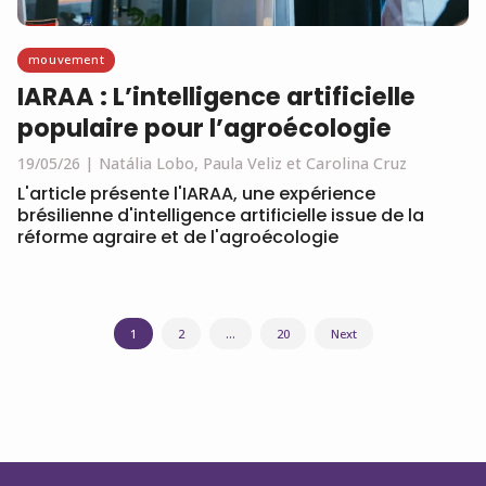
mouvement
IARAA : L’intelligence artificielle
populaire pour l’agroécologie
19/05/26
Natália Lobo, Paula Veliz et Carolina Cruz
L'article présente l'IARAA, une expérience
brésilienne d'intelligence artificielle issue de la
réforme agraire et de l'agroécologie
Navigation
1
2
…
20
Next
des
articles