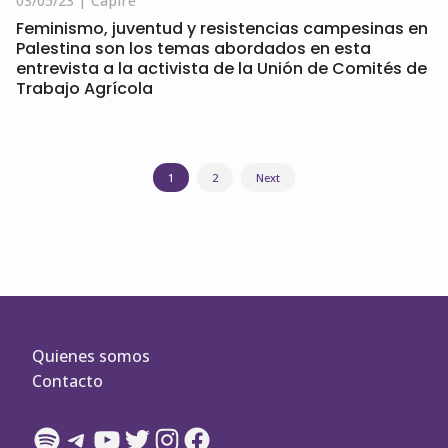
03/05/23
Capire
Feminismo, juventud y resistencias campesinas en
Palestina son los temas abordados en esta
entrevista a la activista de la Unión de Comités de
Trabajo Agrícola
Navegación
1
2
Next
de
entradas
Quienes somos
Contacto
Spotify
Telegram
YouTube
Twitter
Instagram
Facebook