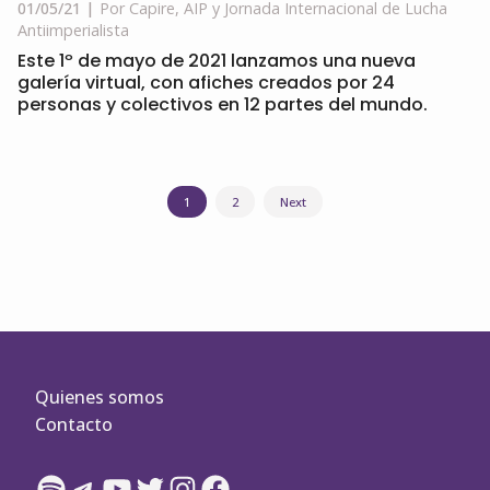
01/05/21
Por Capire, AIP y Jornada Internacional de Lucha
Antiimperialista
Este 1º de mayo de 2021 lanzamos una nueva
galería virtual, con afiches creados por 24
personas y colectivos en 12 partes del mundo.
Navegación
1
2
Next
de
entradas
Quienes somos
Contacto
Spotify
Telegram
YouTube
Twitter
Instagram
Facebook