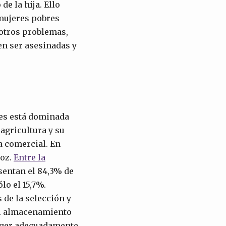
e la hija. Ello
 mujeres pobres
 otros problemas,
en ser asesinadas y
ses está dominada
agricultura y su
a comercial. En
roz.
Entre la
esentan el 84,3% de
lo el 15,7%.
 de la selección y
 el almacenamiento
eger adecuadamente