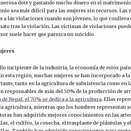
nerosa dote y gastando mucho dinero en el matrimonio d
nio sea más difícil para las mujeres sin recursos. Las
 a las violaciones cuando son jóvenes, lo que conlleva
nato tras la violación. Las víctimas de violaciones pued
esor suele hacer que parezca un suicidio.
ujeres
llo incipiente de la industria, la economía de estos paí
 En esta región, muchas mujeres se han incorporado a la 
ante, tanto en la agricultura de subsistencia como en l
on responsables de más del 50% de la producción de ar
de Nepal, el 70% se dedica a la agricultura
. Ellas repr
la agricultura, mientras que los hombres representan só
toras han adquirido mejores conocimientos en las artes
las, el cultivo, la cosecha, el trasplante de plántulas y
illas. También han adquirido conocimientos para prot