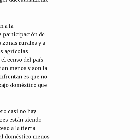
n a la
a participación de
s zonas rurales y a
os agrícolas
el censo del país
dian menos y son la
 enfrentan es que no
abajo doméstico que
ero casi no hay
res están siendo
so a la tierra
nual doméstico menos