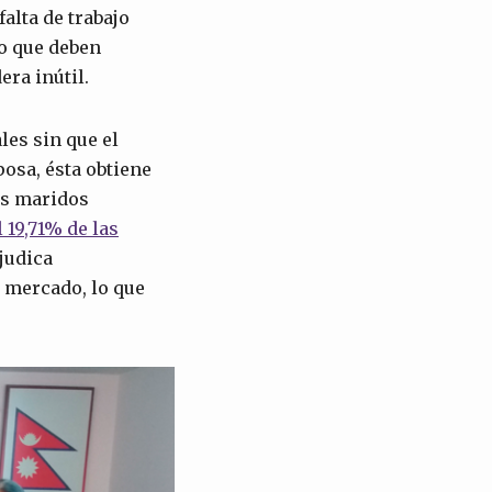
falta de trabajo
o que deben
era inútil.
les sin que el
posa, ésta obtiene
os maridos
l 19,71% de las
judica
l mercado, lo que