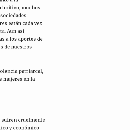
primitivo, muchos
s sociedades
res están cada vez
ta. Aun así,
as a los aportes de
s de nuestros
olencia patriarcal,
as mujeres en la
as sufren cruelmente
lítico y económico–