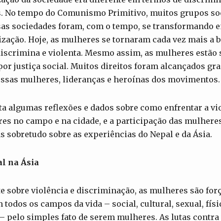
 No tempo do Comunismo Primitivo, muitos grupos so
sas sociedades foram, com o tempo, se transformando
ização. Hoje, as mulheres se tornaram cada vez mais a 
discrimina e violenta. Mesmo assim, as mulheres estão
 por justiça social. Muitos direitos foram alcançados gr
ossas mulheres, lideranças e heroínas dos movimentos.
ta algumas reflexões e dados sobre como enfrentar a vio
es no campo e na cidade, e a participação das mulheres
s sobretudo sobre as experiências do Nepal e da Ásia.
al na Ásia
 sobre violência e discriminação, as mulheres são forç
odos os campos da vida – social, cultural, sexual, físic
pelo simples fato de serem mulheres. As lutas contra 