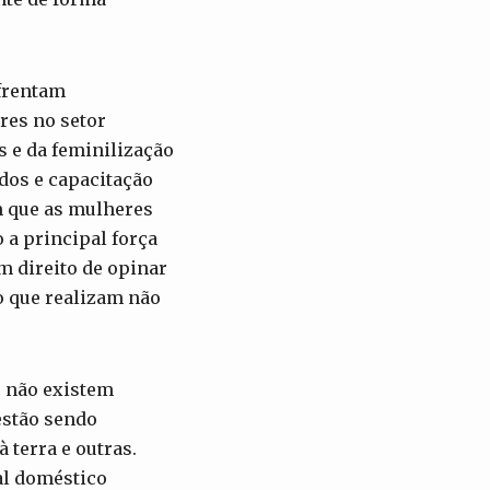
nfrentam
res no setor
s e da feminilização
ados e capacitação
m que as mulheres
 a principal força
m direito de opinar
o que realizam não
e não existem
estão sendo
 terra e outras.
al doméstico