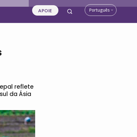
Português
APOIE
s
pal reflete
sul da Ásia