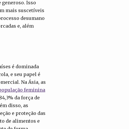
e generoso. Isso
am mais suscetíveis
o processo desumano
orcadas e, além
aíses é dominada
ola, e seu papel é
mercial. Na Ásia, as
 população feminina
84,3% da força de
ém disso, as
eção e proteção das
to de alimentos e
te de forma