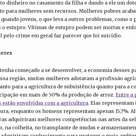
o dinheiro no casamento da filha e dando a ele um dot
nto para mulheres sem recursos. Mulheres pobres acab
 quando jovens, o que leva a outros problemas, como 
 o estupro. Vítimas de estupro podem ser mortas e enf
l pelo crime em geral faz parecer que foi suicídio.
heres
 tenha começado a se desenvolver, a economia desses p
essa região, muitas mulheres adotaram a profissão agríc
anto para a agricultura de subsistência quanto para a co
cipação em mais de 50% da produção de arroz.
Entre a
 estão envolvidas com a agricultura
. Elas representam 
ltura, enquanto os homens representam apenas 15,7%. Al
ras adquiriram melhores competências nas artes da sel
o, na colheita, no transplante de mudas e armazenamen
adquiriram conhecimento para proteger o meio ambien