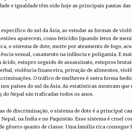
dade e igualdade têm sido hoje as principais pautas das
 específico do sul da Ásia, ao estudar as formas de violê
uestões aparecem, como feticídio [quando fetos de men
sica, o sistema de dote, morte por ateamento de fogo, ac
ência sexual, casamento na infância e poligamia. E mai
ácido, estupro seguido de assassinato, estupros brutai
verbal, violência financeira, privação de alimentos, vio
iscriminações. O tráfico de mulheres é outra forma hedi
nos países do sul da Ásia. As estatísticas mostram que
s
do Nepal são traficadas todos os anos.
as de discriminação, o sistema de dote é a principal cau
Nepal, na Índia e no Paquistão. Esse sistema é cruel co
de gênero quanto de classe. Uma família rica consegue 