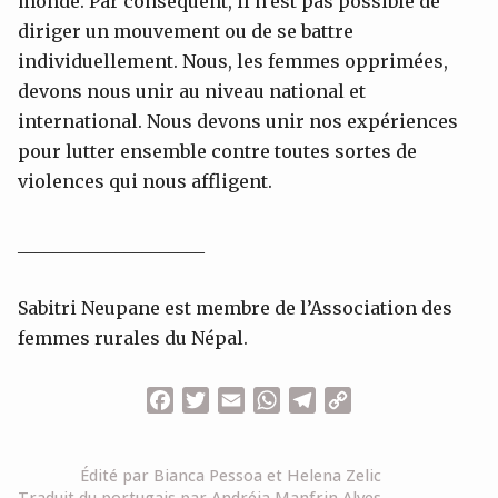
monde. Par conséquent, il n’est pas possible de
diriger un mouvement ou de se battre
individuellement. Nous, les femmes opprimées,
devons nous unir au niveau national et
international. Nous devons unir nos expériences
pour lutter ensemble contre toutes sortes de
violences qui nous affligent.
_____________________
Sabitri Neupane est membre de l’Association des
femmes rurales du Népal.
Facebook
Twitter
Email
WhatsApp
Telegram
Copy
Link
Édité par Bianca Pessoa et Helena Zelic
Traduit du portugais par Andréia Manfrin Alves