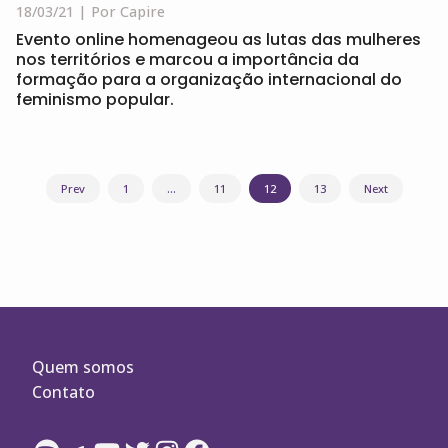
18/03/21
Por Capire
Evento online homenageou as lutas das mulheres
nos territórios e marcou a importância da
formação para a organização internacional do
feminismo popular.
Navegação
Prev
1
…
11
12
13
Next
por
posts
Quem somos
Contato