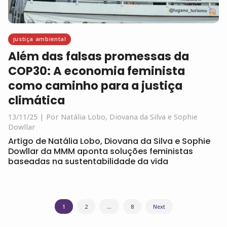
justiça ambiental
Além das falsas promessas da
COP30: A economia feminista
como caminho para a justiça
climática
13/11/25
Por Natália Lobo, Diovana da Silva e Sophie
Dowllar
Artigo de Natália Lobo, Diovana da Silva e Sophie
Dowllar da MMM aponta soluções feministas
baseadas na sustentabilidade da vida
Navegação
1
2
…
8
Next
por