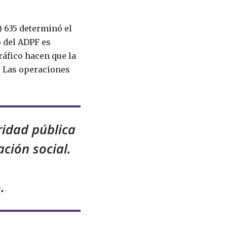
 635 determinó el
o del ADPF es
tráfico hacen que la
. Las operaciones
ridad pública
ción social.
.