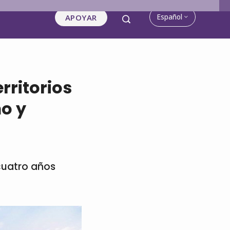
Español
APOYAR
rritorios
o y
 cuatro años