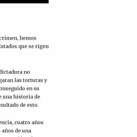
l crimen, hemos
Estados que se rigen
 dictadura no
garan las torturas y
conseguido en su
e una historia de
sultado de esto.
encia, cuatro años
s años de una