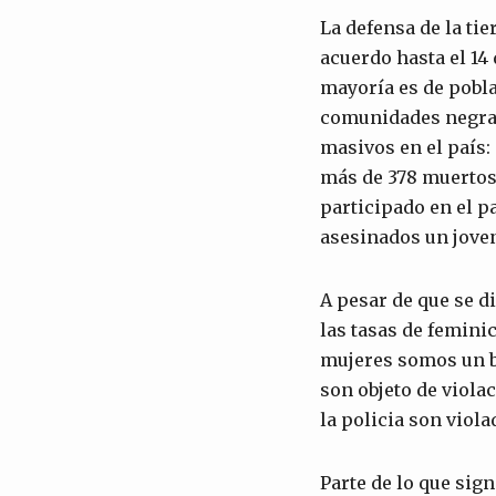
La defensa de la tier
acuerdo hasta el 14
mayoría es de pobl
comunidades negras
masivos en el país:
más de 378 muertos
participado en el p
asesinados un joven
A pesar de que se d
las tasas de femini
mujeres somos un b
son objeto de viola
la policia son viola
Parte de lo que sig