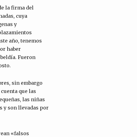
de la firma del
nadas, cuya
genas y
plazamientos
Este año, tenemos
or haber
ebeldía. Fueron
osto.
bres, sin embargo
 cuenta que las
equeñas, las niñas
s y son llevadas por
rean «falsos