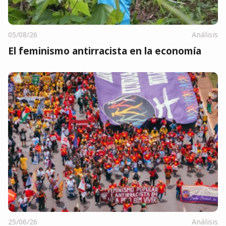
05/08/26
Análisis
El feminismo antirracista en la economía
25/06/26
Análisis