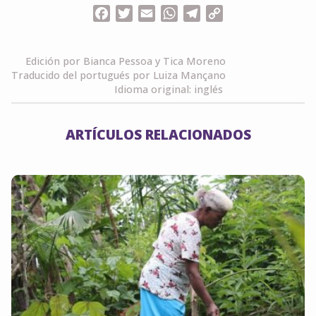
Facebook
Twitter
Email
WhatsApp
Telegram
Copy
Link
Edición por Bianca Pessoa y Tica Moreno
Traducido del portugués por Luiza Mançano
Idioma original: inglés
ARTÍCULOS RELACIONADOS