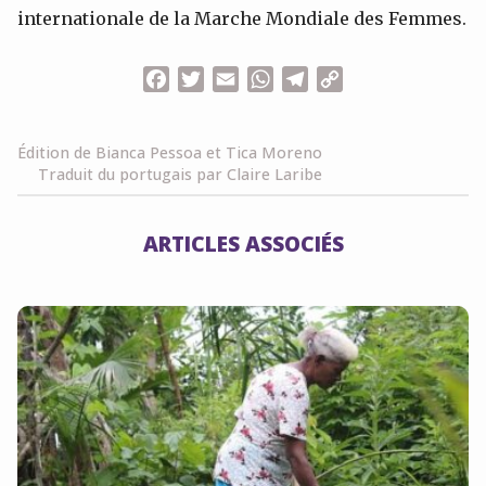
internationale de la Marche Mondiale des Femmes.
Facebook
Twitter
Email
WhatsApp
Telegram
Copy
Link
Édition de Bianca Pessoa et Tica Moreno
Traduit du portugais par Claire Laribe
ARTICLES ASSOCIÉS