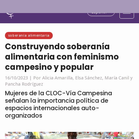
Español
soberanía alimentaria
Construyendo soberanía
alimentaria con feminismo
campesino y popular
16/10/2023 |
Por Alicia Amarilla, Elsa Sánchez, María Canil y
Pancha Rodríguez
Mujeres de la CLOC-Vía Campesina
señalan la importancia política de
espacios internacionales auto-
organizados