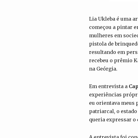
Lia Ukleba é uma ar
começou a pintar e
mulheres em socied
pistola de brinqued
resultando em perse
recebeu o prêmio K
na Geórgia.
Em entrevista a
Cap
experiências própri
eu orientava meus 
patriarcal, o estad
queria expressar o
A entrevista foi co