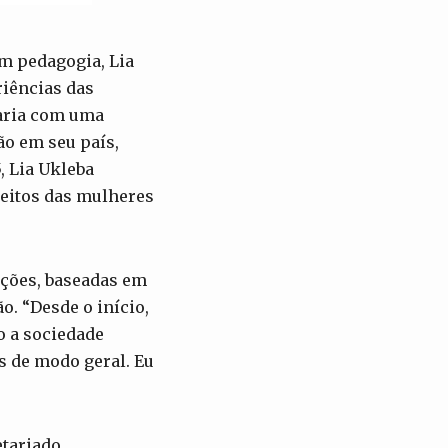
em pedagogia, Lia
iências das
Maria com uma
ão em seu país,
, Lia Ukleba
reitos das mulheres
ações, baseadas em
. “Desde o início,
 a sociedade
s de modo geral. Eu
etariado