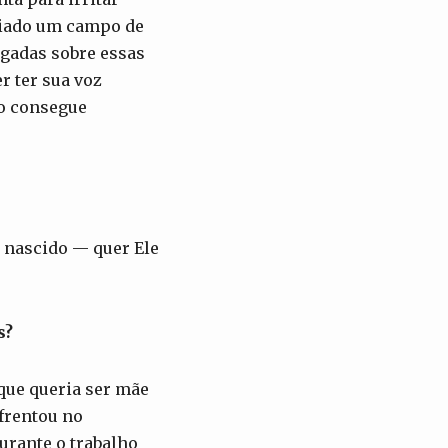
riado um campo de
ngadas sobre essas
r ter sua voz
ão consegue
o nascido — quer Ele
s?
que queria ser mãe
nfrentou no
urante o trabalho