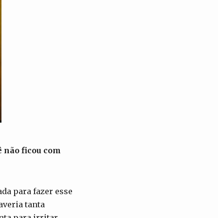
 não ficou com
da para fazer esse
averia tanta
ta para irritar