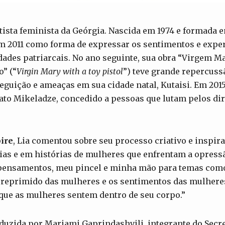
tista feminista da Geórgia. Nascida em 1974 e formada 
m 2011 como forma de expressar os sentimentos e exper
ades patriarcais. No ano seguinte, sua obra “Virgem 
o” (“
Virgin Mary with a toy pistol
”) teve grande repercuss
guição e ameaças em sua cidade natal, Kutaisi. Em 2015
ato Mikeladze, concedido a pessoas que lutam pelos di
ire
, Lia comentou sobre seu processo criativo e inspir
as e em histórias de mulheres que enfrentam a opressão
pensamentos, meu pincel e minha mão para temas como
o reprimido das mulheres e os sentimentos das mulhere
 que as mulheres sentem dentro de seu corpo.”
nduzida por Mariami Gaprindashvili, integrante do Secr