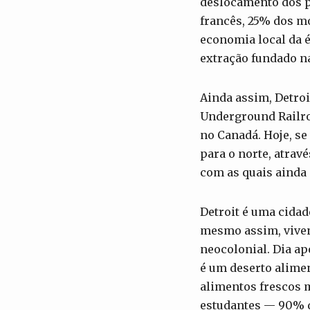
deslocamento dos p
francês, 25% dos m
economia local da 
extração fundado na
Ainda assim, Detroi
Underground Railro
no Canadá. Hoje, se
para o norte, atrav
com as quais ainda
Detroit é uma cida
mesmo assim, viven
neocolonial. Dia ap
é um deserto alimen
alimentos frescos m
estudantes — 90% d