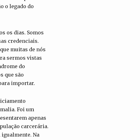
ão o legado do
os os dias. Somos
as credenciais.
 que muitas de nós
ra sermos vistas
índrome do
s que são
para importar.
liciamento
omalia. Foi um
presentarem apenas
ulação carcerária.
m igualmente. Na