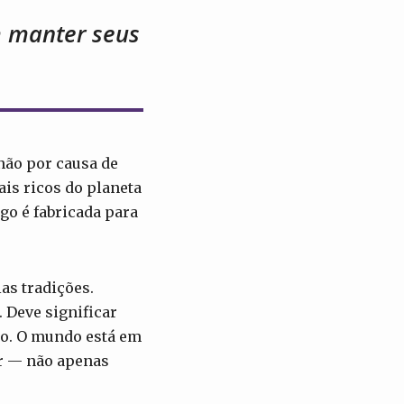
m manter seus
não por causa de
is ricos do planeta
go é fabricada para
s tradições.
 Deve significar
ão. O mundo está em
er — não apenas