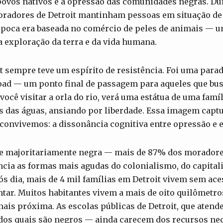
ovos nativos e a opressão das comunidades negras. Du
oradores de Detroit mantinham pessoas em situação de 
época era baseada no comércio de peles de animais — u
 exploração da terra e da vida humana.
t sempre teve um espírito de resistência. Foi uma para
ad — um ponto final de passagem para aqueles que bus
 você visitar a orla do rio, verá uma estátua de uma fam
és das águas, ansiando por liberdade. Essa imagem capt
 convivemos: a dissonância cognitiva entre opressão e 
de majoritariamente negra — mais de 87% dos moradore
cia as formas mais agudas do colonialismo, do capita
ós dia, mais de 4 mil famílias em Detroit vivem sem ace
tar. Muitos habitantes vivem a mais de oito quilômetro
ais próxima. As escolas públicas de Detroit, que atend
os quais são negros — ainda carecem dos recursos ne