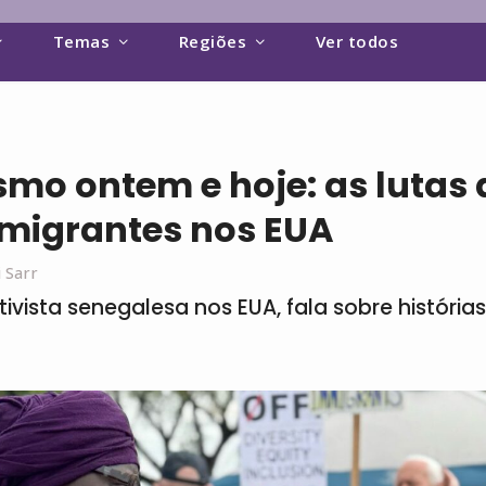
Temas
Regiões
Ver todos
smo ontem e hoje: as lutas 
imigrantes nos EUA
i Sarr
 ativista senegalesa nos EUA, fala sobre históri