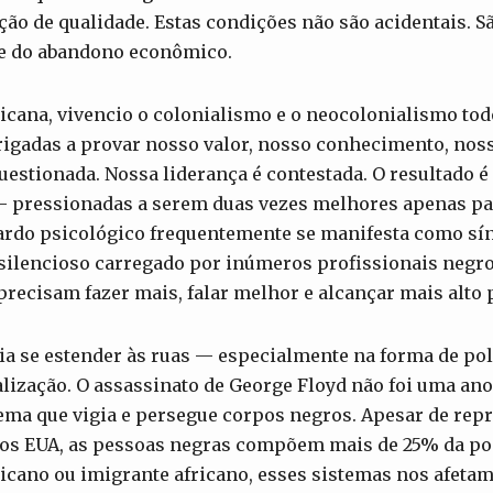
ão de qualidade. Estas condições não são acidentais. S
 e do abandono econômico.
icana, vivencio o colonialismo e o neocolonialismo tod
igadas a provar nosso valor, nosso conhecimento, noss
estionada. Nossa liderança é contestada. O resultado é
 pressionadas a serem duas vezes melhores apenas pa
fardo psicológico frequentemente se manifesta como s
silencioso carregado por inúmeros profissionais negro
recisam fazer mais, falar melhor e alcançar mais alto 
ia se estender às ruas — especialmente na forma de po
lização. O assassinato de George Floyd não foi uma an
ema que vigia e persegue corpos negros. Apesar de re
os EUA, as pessoas negras compõem mais de 25% da pop
icano ou imigrante africano, esses sistemas nos afeta