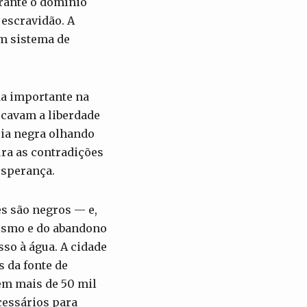
rante o domínio
escravidão. A
m sistema de
da importante na
cavam a liberdade
ília negra olhando
ura as contradições
esperança.
s são negros — e,
lismo e do abandono
sso à água. A cidade
s da fonte de
em mais de 50 mil
cessários para