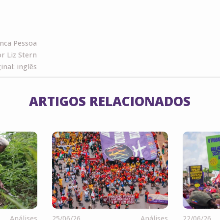
anca Pessoa
r Liz Stern
inal: inglês
ARTIGOS RELACIONADOS
Análises
25/06/26
Análises
22/06/26