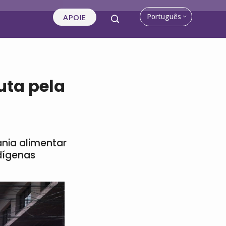
Português
APOIE
uta pela
ania alimentar
dígenas