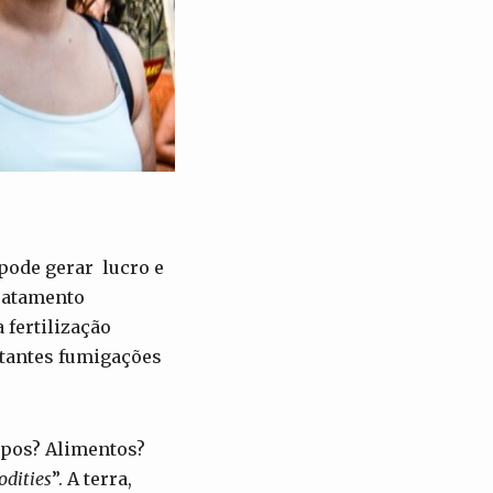
 pode gerar lucro e
tratamento
fertilização
stantes fumigações
rpos? Alimentos?
dities
”. A terra,