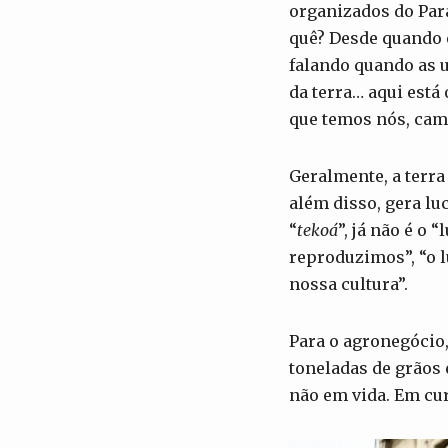
organizados do Para
quê? Desde quando 
falando quando as 
da terra… aqui está
que temos nós, cam
Geralmente, a terra
além disso, gera lu
“
tekoá
”, já não é o
reproduzimos”, “o 
nossa cultura”.
Para o agronegócio,
toneladas de grãos
não em vida. Em cu