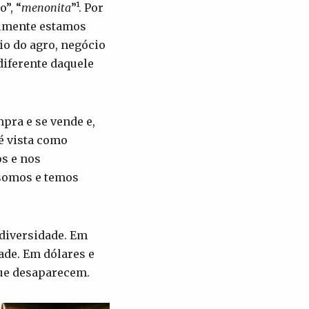
”, “
menonita
”¹. Por
almente estamos
io do agro, negócio
diferente daquele
pra e se vende e,
 é vista como
os e nos
 somos e temos
 diversidade. Em
ade. Em dólares e
que desaparecem.