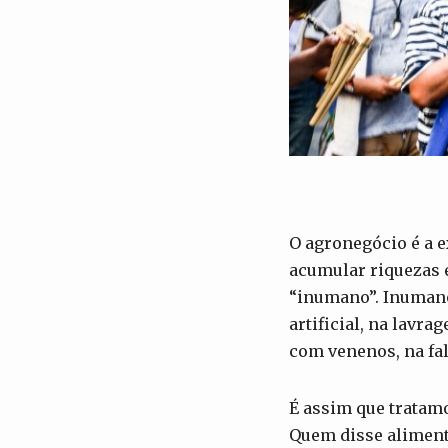
O agronegócio é a e
acumular riquezas e
“inumano”. Inumano
artificial, na lav
com venenos, na fa
É assim que tratam
Quem disse alimento