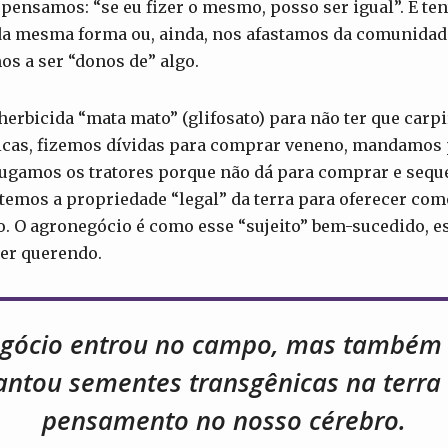
pensamos: “se eu fizer o mesmo, posso ser igual”. E t
da mesma forma ou, ainda, nos afastamos da comunidad
os a ser “donos de” algo.
erbicida “mata mato” (glifosato) para não ter que car
cas, fizemos dívidas para comprar veneno, mandamos p
alugamos os tratores porque não dá para comprar e seq
temos a propriedade “legal” da terra para oferecer co
. O agronegócio é como esse “sujeito” bem-sucedido, e
er querendo.
gócio entrou no campo, mas também 
antou sementes transgênicas na terr
pensamento no nosso cérebro.