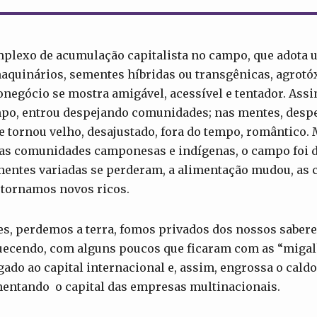
lexo de acumulação capitalista no campo, que adota 
maquinários, sementes híbridas ou transgênicas, agrotó
gronegócio se mostra amigável, acessível e tentador. Assi
po, entrou despejando comunidades; nas mentes, despe
e tornou velho, desajustado, fora do tempo, romântico.
as comunidades camponesas e indígenas, o campo foi d
mentes variadas se perderam, a alimentação mudou, as 
 tornamos novos ricos.
s, perdemos a terra, fomos privados dos nossos saberes
ecendo, com alguns poucos que ficaram com as “migalh
gado ao capital internacional e, assim, engrossa o cald
mentando o capital das empresas multinacionais.