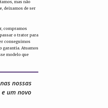
entamos, mas não
e, deixamos de ser
pir, compramos
assar o trator para
uer conseguimos
mo garantia. Atuamos
sse modelo que
nas nossas
a e um novo