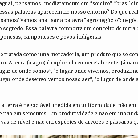
guai, pensamos imediatamente em “sojeiro”, “brasileiro
essas palavras aparecem no nosso entorno? Do que re
usamos? Vamos analisar a palavra “agronegócio”: negóc
 o segredo. Essa palavra comporta um conceito de terra 
ponesas, camponeses e povos indígenas.
 é tratada como uma mercadoria, um produto que se com
cro. A terra (o agro) é explorada comercialmente. Já não
 “lugar de onde somos”, “o lugar onde vivemos, produzim
lugar onde desenvolvemos nosso ser”, “o lugar de onde
 a terra é negociável, medida em uniformidade, não em
 e não em sementes. Em produtividade e não em inocuid
rvas de nível e não em espécies de árvores e pássaros 