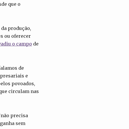
sde que o
l da produção,
s ou oferecer
vadiu o campo
de
falamos de
presariais e
elos povoados,
 que circulam nas
“não precisa
 “ganha sem