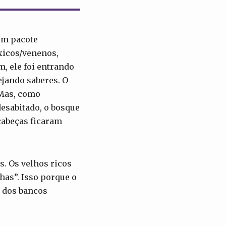
um pacote
xicos/venenos,
m, ele foi entrando
jando saberes. O
 Mas, como
esabitado, o bosque
cabeças ficaram
. Os velhos ricos
as”. Isso porque o
o dos bancos