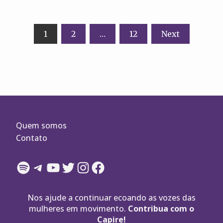
Navegação
1
2
…
12
Next
por
posts
Quem somos
Contato
Spotify
Telegram
YouTube
Twitter
Instagram
Facebook
Nos ajude a continuar ecoando as vozes das
mulheres em movimento.
Contribua com o
Capire!