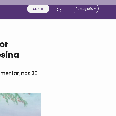
Português
APOIE
por
esina
imentar, nos 30