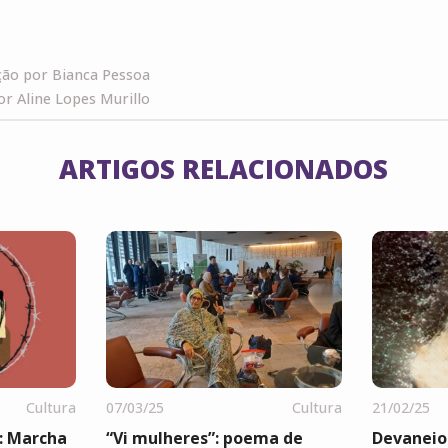
ão por Bianca Pessoa
or Aline Lopes Murillo
ARTIGOS RELACIONADOS
Cultura
07/03/25
Cultura
21/02/25
: Marcha
“Vi mulheres”: poema de
Devaneio