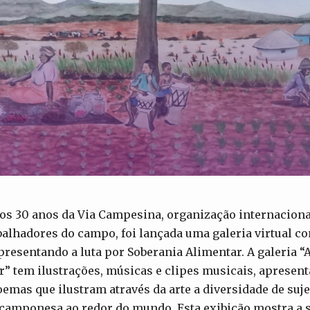
 30 anos da Via Campesina, organização internacional
balhadores do campo, foi lançada uma galeria virtual co
resentando a luta por Soberania Alimentar. A galeria “A
” tem ilustrações, músicas e clipes musicais, apresent
oemas que ilustram através da arte a diversidade de suje
 camponesa ao redor do mundo. Esta exibição mostra a s