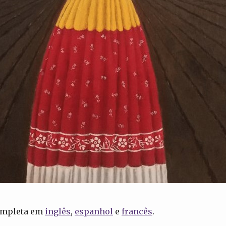
completa em
inglês
,
espanhol
e
francês
.