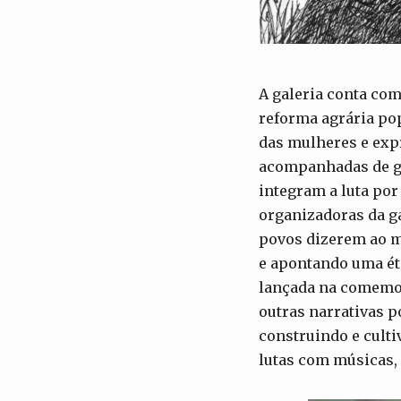
A galeria conta com
reforma agrária pop
das mulheres e exp
acompanhadas de gu
integram a luta por
organizadoras da ga
povos dizerem ao m
e apontando uma éti
lançada na comemo
outras narrativas p
construindo e culti
lutas com músicas, 