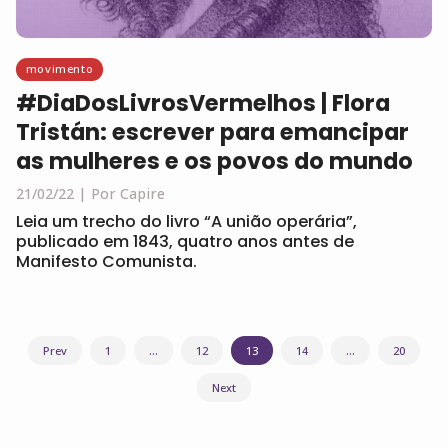
movimento
#DiaDosLivrosVermelhos | Flora
Tristán: escrever para emancipar
as mulheres e os povos do mundo
21/02/22
Por Capire
Leia um trecho do livro “A união operária”,
publicado em 1843, quatro anos antes de
Manifesto Comunista.
Navegação
Prev
1
…
12
13
14
…
20
por
Next
posts