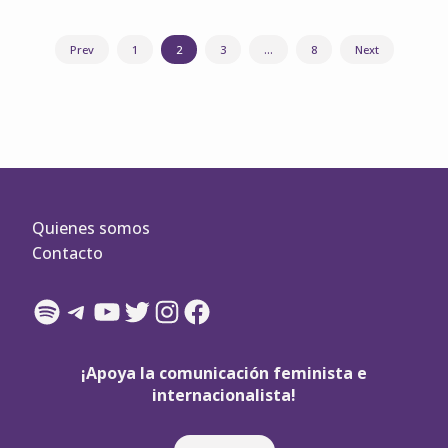
Navegación
Prev
1
2
3
…
8
Next
de
entradas
Quienes somos
Contacto
Spotify
Telegram
YouTube
Twitter
Instagram
Facebook
¡Apoya la comunicación feminista e
internacionalista!