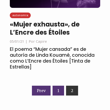
autonomía
«Mujer exhausta», de
L’Encre des Étoiles
05/01/21
Por Capire
El poema “Mujer cansada” es de
autoría de Linda Kouamé, conocida
como L’Encre des Étoiles [Tinta de
Estrellas]
Navegación
Prev
1
2
de
entradas