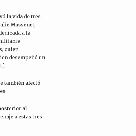
ó la vida de tres
alie Massenet,
edicada a la
ilitante
s, quien
quien desempeñó un
tí.
e también afectó
es.
osterior al
naje a estas tres