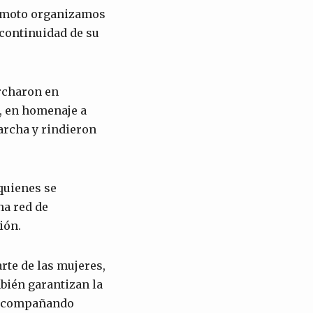
remoto organizamos
 continuidad de su
archaron en
, en homenaje a
archa y rindieron
quienes se
na red de
ión.
rte de las mujeres,
bién garantizan la
y acompañando