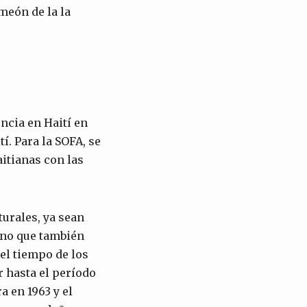
meón de la la
ncia en Haití en
í. Para la SOFA, se
itianas con las
turales, ya sean
ino que también
del tiempo de los
r hasta el período
a en 1963 y el