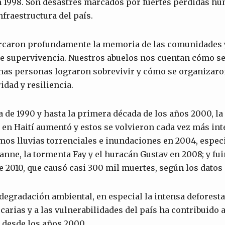
 1998. Son desastres marcados por fuertes pérdidas h
infraestructura del país.
rcaron profundamente la memoria de las comunidades 
de supervivencia. Nuestros abuelos nos cuentan cómo se
nas personas lograron sobrevivir y cómo se organizaro
idad y resiliencia.
a de 1990 y hasta la primera década de los años 2000, la
 en Haití aumentó y estos se volvieron cada vez más in
mos lluvias torrenciales e inundaciones en 2004, espec
anne, la tormenta Fay y el huracán Gustav en 2008; y f
e 2010, que causó casi 300 mil muertes, según los datos
egradación ambiental, en especial la intensa deforesta
arias y a las vulnerabilidades del país ha contribuido a
 desde los años 2000.