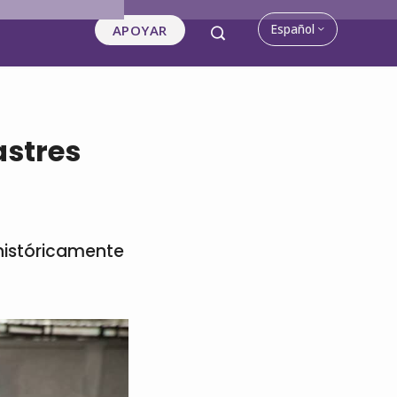
Español
APOYAR
astres
históricamente