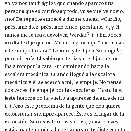
volvemos tan frágiles que cuando aparece una
persona que es cariñosa y todo, ya se vuelve novio,
¿no? De repente empecé a darme cuenta: «Cariño,
préstame diez, préstame cinco, préstame…», y él
nunca me lo iba a devolver, ¿verdad? (…) Entonces
un día le dije que no. Me miró y me dijo “¡me lo das
o te rompo la cara!”. Le miré y le dije «¡No tengo!»,
pero si tenía. Él sabía que tenía y me dijo que me
iba a romper la cara. Fui caminando hacia la
escalera mecánica. Cuando llegué a la escalera
mecánica y él se acercó a mí, le empujé. No pensé
dos veces, ¡le empujé por las escaleras! Hasta hoy,
¡este hombre no ha vuelto a aparecer delante de mí!
(…) Pero este problema de la gente que nos quiere
extorsionar siempre aparece. Éste es el lugar de la
extorsión. Son esas formas sutiles, y cuando ves,
estás manteniendo a la persona y ni te diste cuenta.