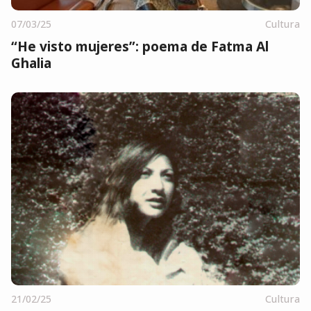
07/03/25
Cultura
“He visto mujeres”: poema de Fatma Al
Ghalia
21/02/25
Cultura