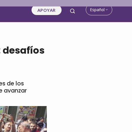
Español
APOYAR
 desafíos
es de los
e avanzar