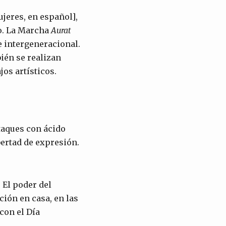
jeres, en español],
do. La Marcha
Aurat
e intergeneracional.
bién se realizan
os artísticos.
taques con ácido
bertad de expresión.
. El poder del
ción en casa, en las
con el Día