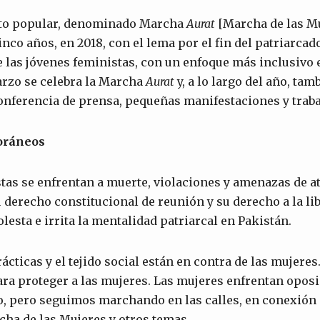
nto popular, denominado Marcha
Aurat
[Marcha de las Mu
inco años, en 2018, con el lema por el fin del patriarca
 las jóvenes feministas, con un enfoque más inclusivo 
arzo se celebra la Marcha
Aurat
y, a lo largo del año, tam
nferencia de prensa, pequeñas manifestaciones y trabaj
oráneos
tas se enfrentan a muerte, violaciones y amenazas de a
 derecho constitucional de reunión y su derecho a la li
lesta e irrita la mentalidad patriarcal en Pakistán.
rácticas y el tejido social están en contra de las mujeres
ara proteger a las mujeres. Las mujeres enfrentan oposi
ajo, pero seguimos marchando en las calles, en conexión 
cha de las Mujeres y otros temas.