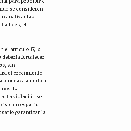
onal para prohibir e
ando se consideren
en analizar las
 hadices, el
 el artículo 17, la
lo debería fortalecer
os, sin
ara el crecimiento
a amenaza abierta a
anos. La
a. La violación se
xiste un espacio
esario garantizar la