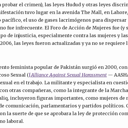
a probar el crimen), las leyes Hudud y otras leyes discr
ifestación tuvo lugar en la avenida The Mall, en Lahore,
o pacífico, el uso de gases lacrimógenos para dispersar 
no fue infrecuente. El Foro de Acción de Mujeres fue (y 
ipo de injusticia, especialmente contra las mujeres y la
2006, las leyes fueron actualizadas y ya no se requiere 
nto feminista popular de Pakistán surgió en 2000, con
coso Sexual (
[
Alliance
Against
Sexual
Harassment
— AASHA)
exual en el trabajo. La militante y especialista en cues
 con otras compañeras, como la integrante de la Marcha
liq, incluyeron figuras importantes, como mujeres de
e comunicación, parlamentarios y partidos políticos. 
ron la suerte de que se aprobara la ley de protección cont
no laboral.