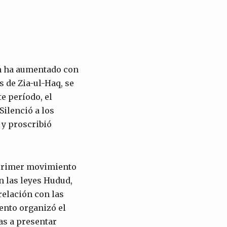
án ha aumentado con
s de Zia-ul-Haq, se
e período, el
Silenció a los
 y proscribió
 primer movimiento
n las leyes Hudud,
elación con las
ento organizó el
das a presentar