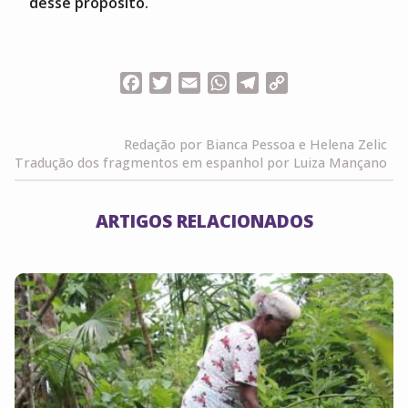
desse propósito.
Facebook
Twitter
Email
WhatsApp
Telegram
Copy
Link
Redação por Bianca Pessoa e Helena Zelic
Tradução dos fragmentos em espanhol por Luiza Mançano
ARTIGOS RELACIONADOS