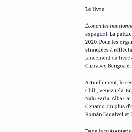
Le livre
Économies transformat
espagnol
. La publi
2020. Pour les orga
stimulées à réfléch
lancement du livre
Carrasco Bengoa et 
Actuellement, le rés
Chili, Venezuela, É
Nalu Faria, Alba Ca
Cenamo. En plus d’e
Román Esquivel et L
Dans la présentati