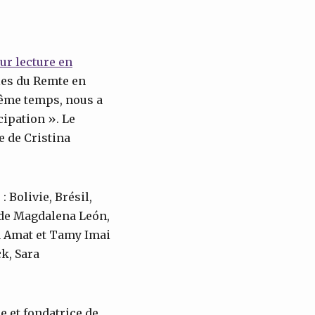
ur lecture en
lles du Remte en
même temps, nous a
cipation ». Le
e de Cristina
 Bolivie, Brésil,
s de Magdalena León,
ia Amat et Tamy Imai
k, Sara
 et fondatrice de