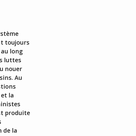
système
t toujours
 au long
s luttes
pu nouer
sins. Au
stions
 et la
inistes
t produite
s
n de la