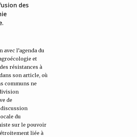
fusion des
mie
e.
on avec l’agenda du
agroécologie et
 des résistances à
dans son article, où
iens communs ne
division
ive de
 discussion
locale du
iste sur le pouvoir
étroitement liée à