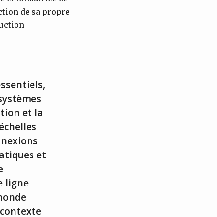
uction de sa propre
ruction
ssentiels,
s systèmes
tion et la
 échelles
nnexions
atiques et
e
e ligne
 monde
 contexte