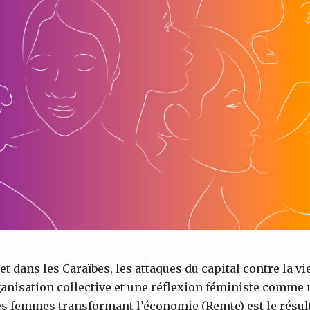
et dans les Caraïbes, les attaques du capital contre la 
anisation collective et une réflexion féministe comme
s femmes transformant l’économie (Remte) est le résult