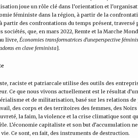
isation joue un rôle clé dans l’orientation et l’organisa
ie féministe dans la région, à partir de la confrontat
 à partir des confrontations du temps présent, travers
os sociétés, que, en mars 2022, Remte et la Marche Mon
u livre,
Économies transformatrices d’uneperspective fémini
doras en clave feminista
].
te
te, raciste et patriarcale utilise des outils des entrepri
eur. Ce que nous vivons actuellement est le résultat d’u
rialisme et de militarisation, basé sur les relations de
avail, des corps et des territoires des femmes, des Noirs
auvreté, la faim, la violence et la crise climatique sont 
èle. L’économie capitaliste et son but d’accumulation ne
vie. Ce sont, en fait, des instruments de destruction.