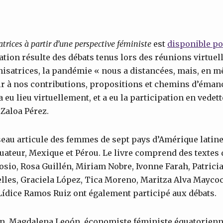
rices à partir d’une perspective féministe
est
disponible po
cation résulte des débats tenus lors des réunions virtue
nisatrices, la pandémie « nous a distancées, mais, en 
ir à nos contributions, propositions et chemins d’éman
a eu lieu virtuellement, et a eu la participation en vedett
Zaloa Pérez.
eau articule des femmes de sept pays d’Amérique latine :
quateur, Mexique et Pérou. Le livre comprend des texte
rosio, Rosa Guillén, Miriam Nobre, Ivonne Farah, Patric
lles, Graciela López, Tica Moreno, Maritza Alva Maycoc
ídice Ramos Ruiz ont également participé aux débats.
on, Magdalena Leoón, économiste féministe équatorienne