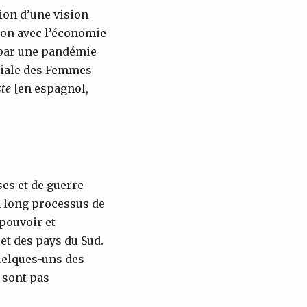
tion d’une vision
ion avec l’économie
é par une pandémie
diale des Femmes
ste
[en espagnol,
ses et de guerre
n long processus de
 pouvoir et
 et des pays du Sud.
quelques-uns des
 sont pas