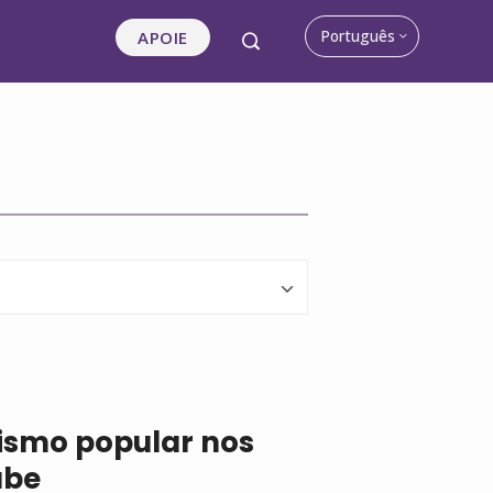
Português
APOIE
nismo popular nos
abe