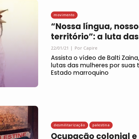
movimento
“Nossa língua, nossos
território”: a luta 
22/01/21
Por Capire
Assista o vídeo de Balti Zain
lutas das mulheres por suas 
Estado marroquino
desmilitarização
palestina
Ocupação colonial e