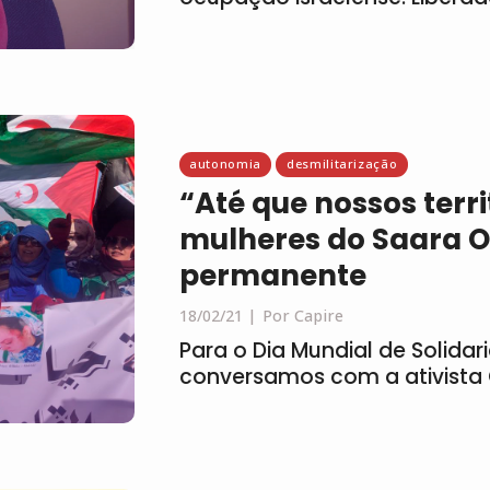
autonomia
desmilitarização
“Até que nossos terri
mulheres do Saara O
permanente
18/02/21
Por Capire
Para o Dia Mundial de Solidar
conversamos com a ativista 