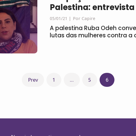
Palestina: entrevis
05/01/21
Por Capire
A palestina Ruba Odeh conve
lutas das mulheres contra a o
Prev
1
…
5
6