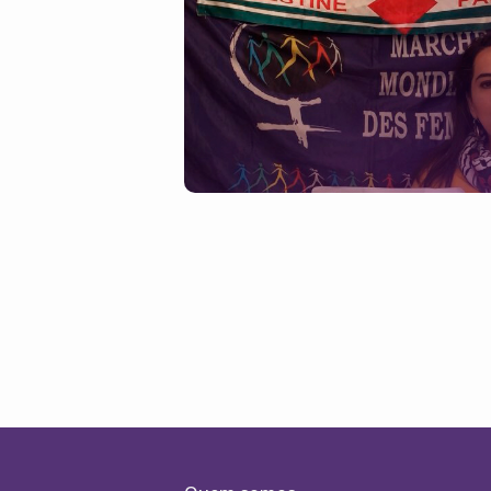
Navegação
por
posts