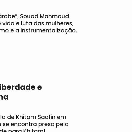
 árabe”, Souad Mahmoud
 vida e luta das mulheres,
mo e a instrumentalização.
liberdade e
ina
la de Khitam Saafin em
m se encontra presa pela
ade para Khitam!