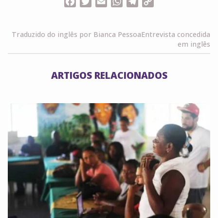
Facebook
Twitter
Email
WhatsApp
Telegram
Copy
Link
Traduzido do inglês por Bianca Pessoa
Entrevista concedida
em inglês
ARTIGOS RELACIONADOS