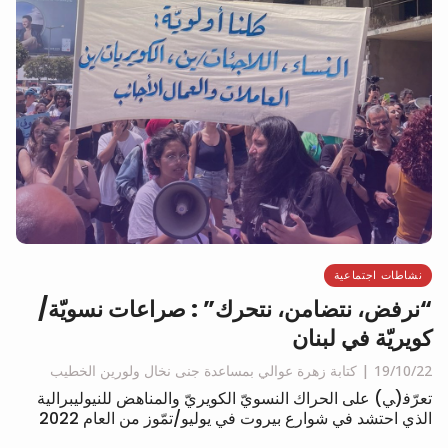
نشاطات اجتماعية
“نرفض، نتضامن، نتحرك” : صراعات نسويّة/
كويريّة في لبنان
19/10/22
كتابة زهرة عوالي بمساعدة جنى نخال ولورين الخطيب
تعرّﻓ(ﻲ) على الحراك النسويّ الكويريّ والمناهض للنيوليبرالية
الذي احتشد في شوارع بيروت في يوليو/تمّوز من العام 2022