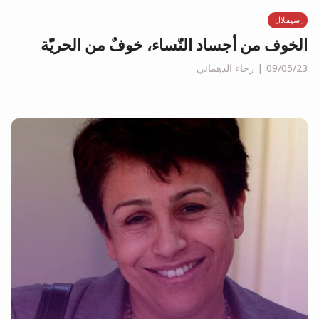
ِستِقلال
الخوف من أجساد النّساء، خوفٌ من الحريّة
09/05/23
رجاء الدهماني