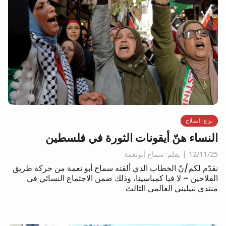
نزع السلاح
النساء هنّ أيقونات الثورة في فلسطين
12/11/25
بقلم: سماح أبونعمة
نقدّم لكم/نّ الخطاب الذي ألقته سماح أبو نعمة من حركة طريق
الفلاحين – لا فيا كمباسينا، وذلك ضمن الاجتماع النسائي في
منتدى نييليني العالمي الثالث