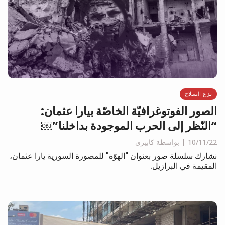
نزع السلاح
الصور الفوتوغرافيّة الخاصّة بيارا عثمان:
“النّظر إلى الحرب الموجودة بداخلنا”￼
10/11/22
بواسطة كابيري
نشارك سلسلة صور بعنوان "الهوّة" للمصورة السورية يارا عثمان،
المقيمة في البرازيل.