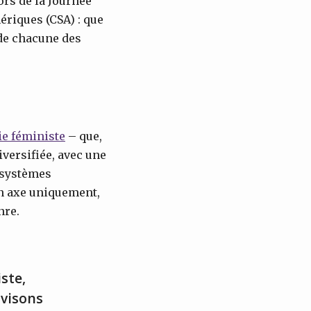
lors de la Journée
ériques (CSA) : que
é de chacune des
e féministe
– que,
iversifiée, avec une
s systèmes
un axe uniquement,
nre.
ste,
ivisons