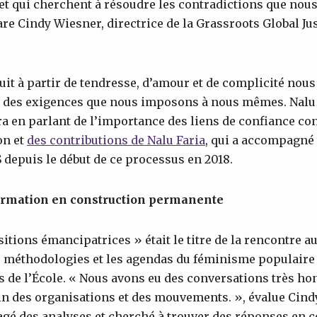
et qui cherchent à résoudre les contradictions que nou
e Cindy Wiesner, directrice de la Grassroots Global Jus
uit à partir de tendresse, d’amour et de complicité nous
r des exigences que nous imposons à nous mêmes. Nalu 
ra en parlant de l’importance des liens de confiance con
on et
des contributions de Nalu Faria
, qui a accompagné 
 depuis le début de ce processus en 2018.
ormation en construction permanente
itions émancipatrices » était le titre de la rencontre a
es méthodologies et les agendas du féminisme populaire
s de l’École. « Nous avons eu des conversations très ho
in des organisations et des mouvements. », évalue Cindy
agé des analyses et cherché à trouver des réponses en 