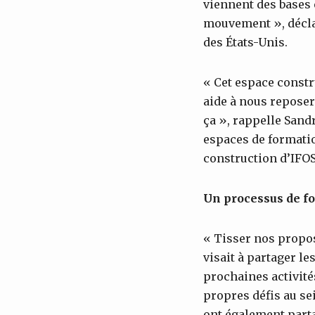
viennent des bases 
mouvement », déclar
des États-Unis.
« Cet espace constr
aide à nous repose
ça », rappelle Sand
espaces de formati
construction d’IFOS
Un processus de f
« Tisser nos propos
visait à partager l
prochaines activité
propres défis au se
ont également part