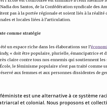
el l’École est confrontée est similaire à celui identifié 
 Nadia dos Santos, de la Confédération syndicale des Am
itent pas à la portée régionale et soient liés à la réalit
ales et locales liées à l’articulation.
ste comme stratégie
été un espace riche dans les élaborations sur l’
économi
dy, « doit être populaire, plurielle, émancipatrice et d
très claire contre tous nos ennemis qui soutiennent le
’École, le féminisme populaire n’est pas traité comme 
réservé aux femmes et aux personnes dissidentes de ge
éministe est une alternative à ce système raci
riarcal et colonial. Nous proposons et collect