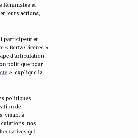
s féministes et
et leurs actions,
i participent et
te « Berta Cáceres »
ape d’articulation
ion politique pour
iste
», explique la
es politiques
cation de
, visant à
culations, nos
lternatives qui