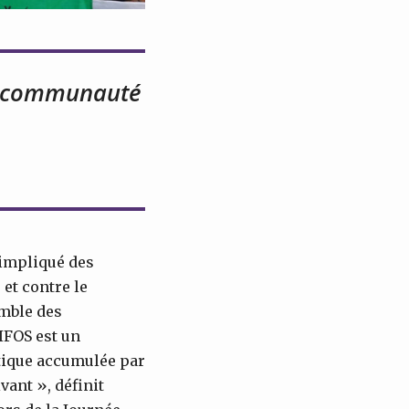
ne communauté
 impliqué des
 et contre le
emble des
IFOS est un
itique accumulée par
ivant », définit