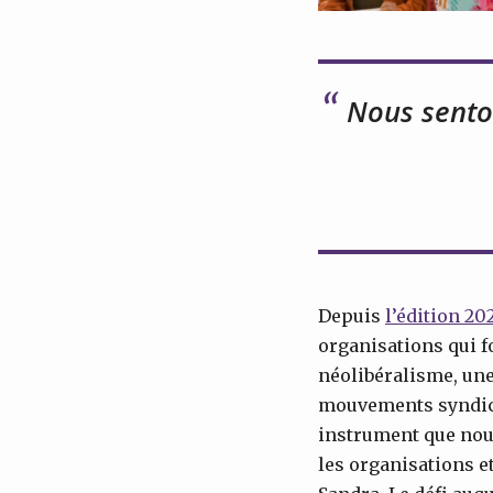
Nous sento
Depuis
l’édition 20
organisations qui f
néolibéralisme, une
mouvements syndicau
instrument que nous
les organisations et 