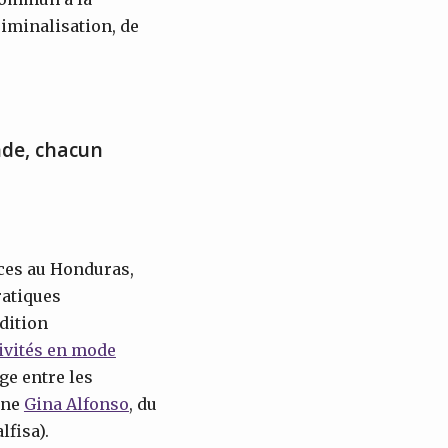
riminalisation, de
nde, chacun
ices au Honduras,
ratiques
dition
tivités en mode
e entre les
ine
Gina Alfonso
, du
lfisa).