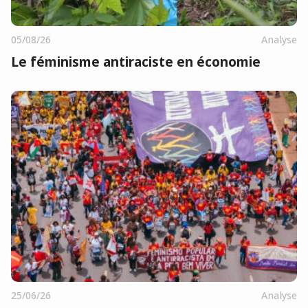
05/08/26
Analyse
Le féminisme antiraciste en économie
25/06/26
Analyse