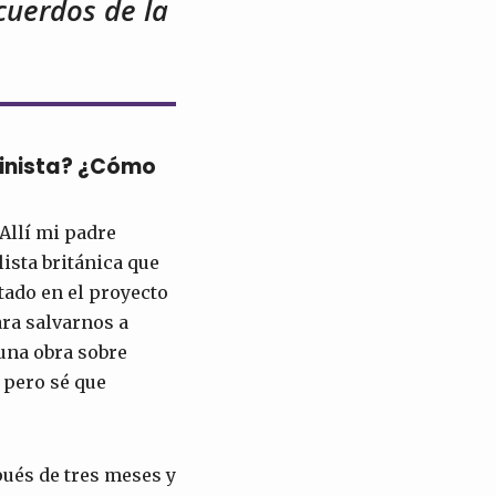
cuerdos de la
minista? ¿Cómo
Allí mi padre
ista británica que
tado en el proyecto
ara salvarnos a
 una obra sobre
, pero sé que
ués de tres meses y