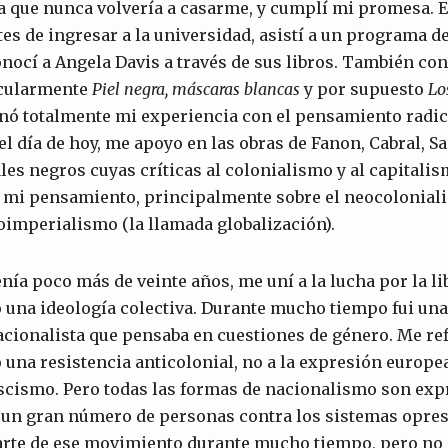
 que nunca volvería a casarme, y cumplí mi promesa. E
tes de ingresar a la universidad, asistí a un programa d
nocí a Angela Davis a través de sus libros. También cono
icularmente
Piel negra, máscaras blancas
y por supuesto
Lo
onó totalmente mi experiencia con el pensamiento radic
 el día de hoy, me apoyo en las obras de Fanon, Cabral, 
ales negros cuyas críticas al colonialismo y al capitali
e mi pensamiento, principalmente sobre el neocoloniali
oimperialismo (la llamada globalización).
nía poco más de veinte años, me uní a la lucha por la li
una ideología colectiva. Durante mucho tiempo fui una
acionalista que pensaba en cuestiones de género. Me ref
una resistencia anticolonial, no a la expresión europe
ascismo. Pero todas las formas de nacionalismo son ex
a un gran número de personas contra los sistemas opre
parte de ese movimiento durante mucho tiempo, pero no