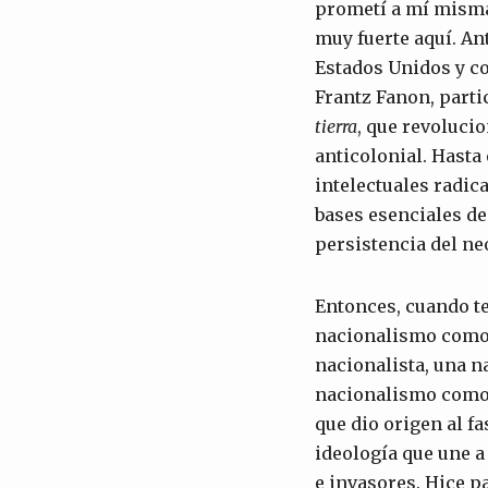
prometí a mí misma
muy fuerte aquí. An
Estados Unidos y co
Frantz Fanon, part
tierra
, que revoluci
anticolonial. Hasta
intelectuales radic
bases esenciales d
persistencia del ne
Entonces, cuando te
nacionalismo como 
nacionalista, una n
nacionalismo como 
que dio origen al f
ideología que une 
e invasores. Hice 