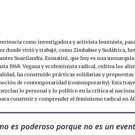
eriencia como investigadora y activista feminista, pas
es donde vivió y trabajó, como Zimbabue y Sudáfrica, hoy
 antes Suazilandia. Essuatini, que hoy es una monarquía 
asta 1968. Vegana y ecofeminista radical, cultiva los a
realidad, ha construido prácticas solidarias y propuestas
noción de contemporaridad (contemporarity). Esta tray
ezclan lo personal y lo político en la crítica al nacion
ara construir y comprender el feminismo radical en Áf
mo es poderoso porque no es un event