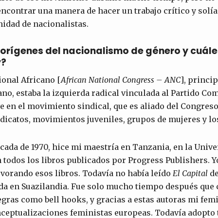
encontrar una manera de hacer un trabajo crítico y solí
idad de nacionalistas.
 orígenes del nacionalismo de género y cuále
y?
onal Africano [
African National Congress – ANC
], princi
ano, estaba la izquierda radical vinculada al Partido Com
ve en el movimiento sindical, que es aliado del Congres
dicatos, movimientos juveniles, grupos de mujeres y l
cada de 1970, hice mi maestría en Tanzania, en la Unive
an todos los libros publicados por Progress Publishers. 
vorando esos libros. Todavía no había leído
El Capital
de
ida en Suazilandia. Fue solo mucho tiempo después que 
gras como bell hooks, y gracias a estas autoras mi fem
nceptualizaciones feministas europeas. Todavía adopto 