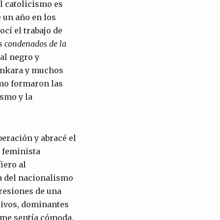
l catolicismo es
e un año en los
cí el trabajo de
s condenados de la
al negro y
Sankara y muchos
smo formaron las
smo y la
beración y abracé el
 feminista
iero al
a del nacionalismo
presiones de una
sivos, dominantes
 me sentía cómoda.