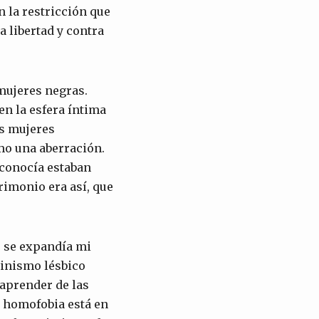
 la restricción que
 libertad y contra
 mujeres negras.
n la esfera íntima
as mujeres
mo una aberración.
 conocía estaban
rimonio era así, que
 se expandía mi
minismo lésbico
 aprender de las
a homofobia está en