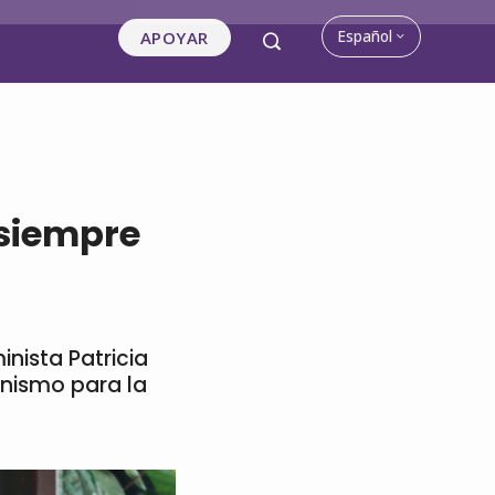
Español
APOYAR
 siempre
inista Patricia
inismo para la