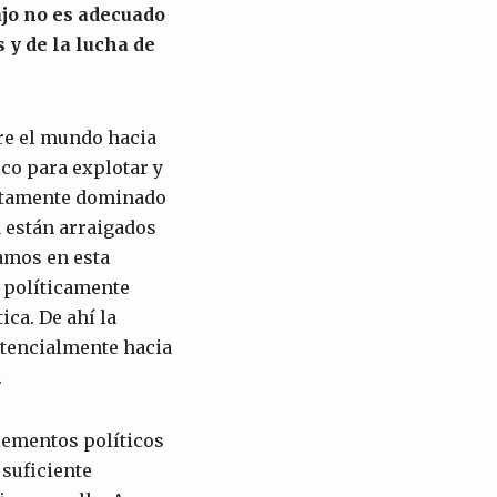
ajo no es adecuado
s y de la lucha de
re el mundo hacia
ico para explotar y
letamente dominado
a están arraigados
ramos en esta
a políticamente
ica. De ahí la
otencialmente hacia
.
lementos políticos
suficiente