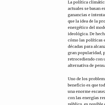
La política climátic
actuales se basan e
ganancias e intenta
que la idea de la p
energético del mode
ideológica. De hecho
cómo las políticas 
décadas para alcanz
gran popularidad, 
retrocediendo con 
alternativa de pens
Uno de los problema
beneficio es que to
una enorme escasez
con las energías re
público, es posible