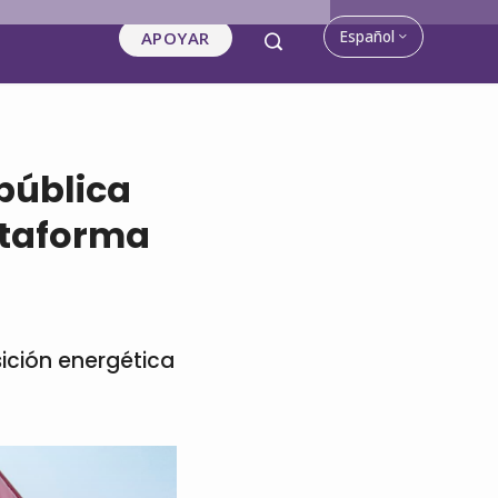
Español
APOYAR
pública
ataforma
ición energética