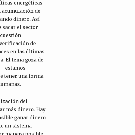
líticas energéticas
la acumulación de
nando dinero. Así
 sacar el sector
 cuestión
 verificación de
aces en las últimas
a. El tema goza de
e —estamos
de tener una forma
 humanas.
rización del
nar más dinero. Hay
osible ganar dinero
te un sistema
jor manera posible