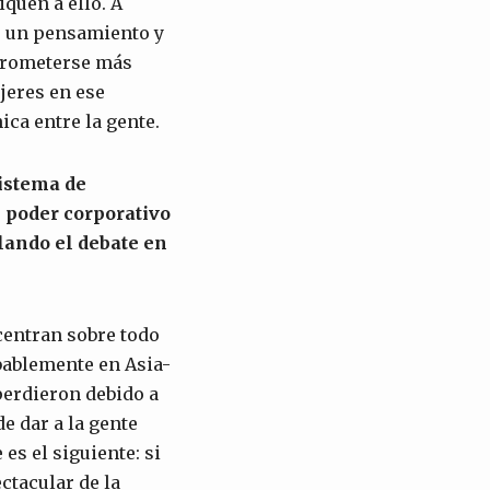
quen a ello. A
e un pensamiento y
mprometerse más
ujeres en ese
ca entre la gente.
istema de
l poder corporativo
lando el debate en
centran sobre todo
bablemente en Asia-
perdieron debido a
de dar a la gente
s el siguiente: si
ctacular de la