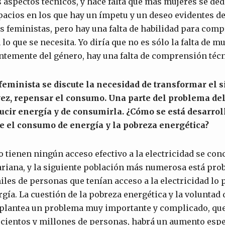
aspectos técnicos, y hace falta que más mujeres se dedi
pacios en los que hay un ímpetu y un deseo evidentes d
s feministas, pero hay una falta de habilidad para co
o que se necesita. Yo diría que no es sólo la falta de m
temente del género, hay una falta de comprensión técni
eminista se discute la necesidad de transformar el s
 vez, repensar el consumo. Una parte del problema de
ucir energía y de consumirla. ¿Cómo se está desarrol
re el consumo de energía y la pobreza energética?
 tienen ningún acceso efectivo a la electricidad se con
ariana, y la siguiente población más numerosa está pro
iles de personas que tenían acceso a la electricidad lo 
rgía. La cuestión de la pobreza energética y la voluntad 
 plantea un problema muy importante y complicado, que e
a cientos y millones de personas, habrá un aumento espe