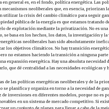
a en general es, en el fondo, política energética. Las po
n mecanismos neoliberales que, en esencia, priorizan 
n utilizar la crisis del cambio climático para seguir ga
ropiedad pública de la energía es que estamos tratando de
lo de explotación mediante la privatización. No es una
, se basa en los hechos, los datos, la investigación y la
energéticas neoliberales han sido absolutamente inefic
ar los objetivos climáticos. No hay transición energétic
pero no estamos haciendo la transición a ninguna part
una expansión energética. Hay una absoluta necesidad 
arlo, que dé centralidad a las necesidades ecológicas y
s de las políticas energéticas neoliberales y de la prio
do se planifica y organiza en torno a la necesidad de ga
 de inversiones en diferentes modelos, porque no es p
novables en un sistema de mercado competitivo. Si exis
 crear un conjunto de planes para llevar a cabo de la me