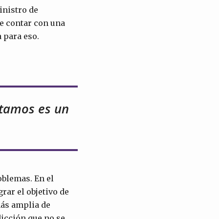
inistro de
de contar con una
 para eso.
itamos es un
oblemas. En el
rar el objetivo de
más amplia de
dicción que no se