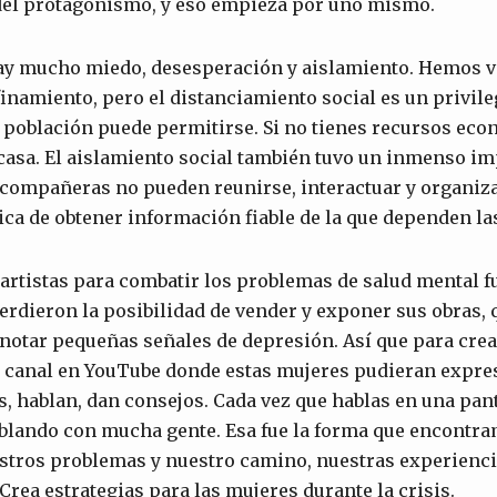
del protagonismo, y eso empieza por uno mismo.
y mucho miedo, desesperación y aislamiento. Hemos v
finamiento, pero el distanciamiento social es un privile
 población puede permitirse. Si no tienes recursos ec
 casa. El aislamiento social también tuvo un inmenso im
compañeras no pueden reunirse, interactuar y organizar
ca de obtener información fiable de la que dependen la
 artistas para combatir los problemas de salud mental 
erdieron la posibilidad de vender y exponer sus obras,
otar pequeñas señales de depresión. Así que para crea
canal en YouTube donde estas mujeres pudieran expresa
, hablan, dan consejos. Cada vez que hablas en una panta
ablando con mucha gente. Esa fue la forma que encontr
stros problemas y nuestro camino, nuestras experiencia
Crea estrategias para las mujeres durante la crisis.