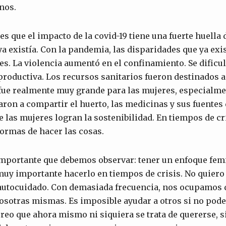
nos.
es que el impacto de la covid-19 tiene una fuerte huella
ya existía. Con la pandemia, las disparidades que ya exi
s. La violencia aumentó en el confinamiento. Se dificult
productiva. Los recursos sanitarios fueron destinados a 
fue realmente muy grande para las mujeres, especialme
aron a compartir el huerto, las medicinas y sus fuentes
 las mujeres logran la sostenibilidad. En tiempos de cr
formas de hacer las cosas.
 importante que debemos observar: tener un enfoque fem
s muy importante hacerlo en tiempos de crisis. No quiero
 autocuidado. Con demasiada frecuencia, nos ocupamos 
osotras mismas. Es imposible ayudar a otros si no po
eo que ahora mismo ni siquiera se trata de quererse, s