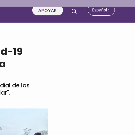
Español
APOYAR
id-19
ca
dial de las
ar".