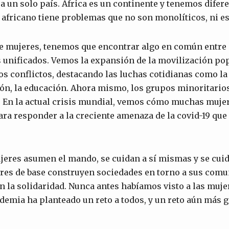
a un solo país. África es un continente y tenemos difer
s africano tiene problemas que no son monolíticos, ni es
e mujeres, tenemos que encontrar algo en común entre
unificados. Vemos la expansión de la movilización pop
los conflictos, destacando las luchas cotidianas como la
ión, la educación. Ahora mismo, los grupos minoritario
En la actual crisis mundial, vemos cómo muchas mujer
a responder a la creciente amenaza de la covid-19 que 
eres asumen el mando, se cuidan a sí mismas y se cuida
res de base construyen sociedades en torno a sus comu
n la solidaridad. Nunca antes habíamos visto a las muje
emia ha planteado un reto a todos, y un reto aún más g