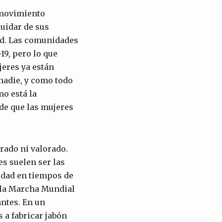
 movimiento
cuidar de sus
ad. Las comunidades
19, pero lo que
jeres ya están
nadie, y como todo
o está la
 de que las mujeres
rado ni valorado.
es suelen ser las
idad en tiempos de
 la Marcha Mundial
antes. En un
 a fabricar jabón