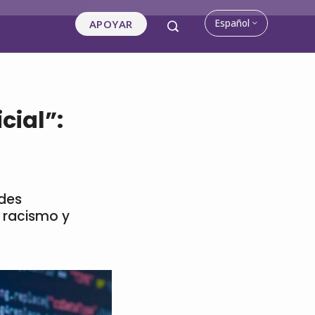
Español
APOYAR
cial”:
ndes
 racismo y