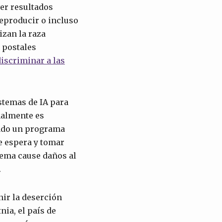
ver resultados
eproducir o incluso
izan la raza
 postales
discriminar a las
stemas de IA para
malmente es
iado un programa
de espera y tomar
tema cause daños al
.
ir la deserción
nia, el país de