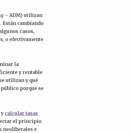
ng
– ADM) utilizan
s. Están cambiando
algunos casos,
s, o efectivamente
minar la
ficiente y rentable
e utilizan y qué
 público porque se
 y
calcular tasas
ectar el principio
s neoliberales e