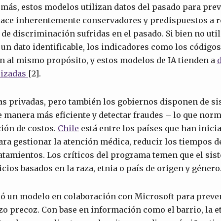
emás, estos modelos utilizan datos del pasado para pre
 hace inherentemente conservadores y predispuestos a r
de discriminación sufridas en el pasado. Si bien no util
n dato identificable, los indicadores como los códigos
n al mismo propósito, y estos modelos de IA tienden a
izadas
[2].
s privadas, pero también los gobiernos disponen de si
e manera más eficiente y detectar fraudes – lo que nor
ión de costos.
Chile
está entre los países que han inic
 para gestionar la atención médica, reducir los tiempos 
atamientos. Los críticos del programa temen que el sis
cios basados ​​en la raza, etnia o país de origen y género
ó un modelo en colaboración con Microsoft para preven
zo precoz. Con base en información como el barrio, la et