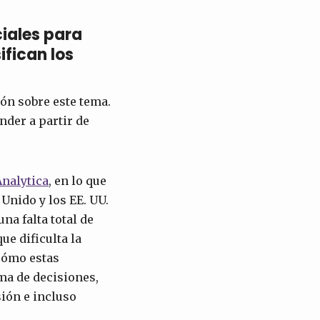
iales para
fican los
ión sobre este tema.
nder a partir de
nalytica
, en lo que
 Unido y los EE. UU.
una falta total de
ue dificulta la
cómo estas
ma de decisiones,
sión e incluso