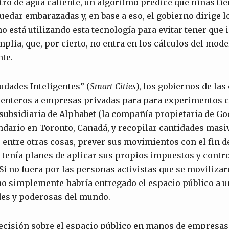
tro de agua caliente, un algoritmo predice qué niñas t
uedar embarazadas y, en base a eso, el gobierno dirige lo
no está utilizando esta tecnología para evitar tener qu
plia, que, por cierto, no entra en los cálculos del mode
te.
iudades Inteligentes” (
Smart Cities
), los gobiernos de las
 enteros a empresas privadas para para experimentos c
subsidiaria de Alphabet (la compañía propietaria de Goo
ndario en Toronto, Canadá, y recopilar cantidades masi
 entre otras cosas, prever sus movimientos con el fin de
tenía planes de aplicar sus propios impuestos y contr
 Si no fuera por las personas activistas que se moviliza
no simplemente habría entregado el espacio público a 
es y poderosas del mundo.
ecisión sobre el espacio público en manos de empresas 