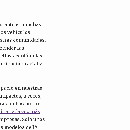
onstante en muchas
los vehículos
estras comunidades.
prender las
 ellas acentúan las
iminación racial y
espacio en nuestras
impactos, a veces,
ras luchas por un
lina cada vez más
empresas. Solo unos
os modelos de IA