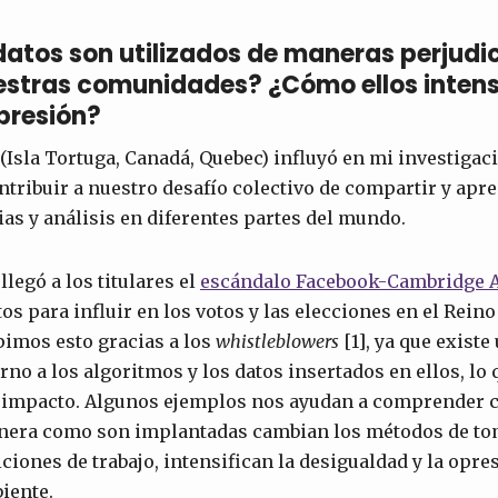
atos son utilizados de maneras perjudic
estras comunidades? ¿Cómo ellos intensi
presión?
 (Isla Tortuga, Canadá, Quebec) influyó en mi investigac
ntribuir a nuestro desafío colectivo de compartir y apre
as y análisis en diferentes partes del mundo.
legó a los titulares el
escándalo Facebook-Cambridge A
tos para influir en los votos y las elecciones en el Reino
pimos esto gracias a los
whistleblowers
[1], ya que existe 
no a los algoritmos y los datos insertados en ellos, lo q
 impacto. Algunos ejemplos nos ayudan a comprender 
anera como son implantadas cambian los métodos de to
iones de trabajo, intensifican la desigualdad y la opre
iente.