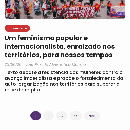
movimento
Um feminismo popular e
internacionalista, enraizado nos
territórios, para nossos tempos
25/06/26
Ana Priscila Alves e Tica Moreno
Texto debate a resistência das mulheres contra o
avanço imperialista e propõe o fortalecimento da
auto-organização nos territórios para superar a
crise do capital
Navegação
1
2
…
48
Next
por