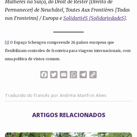
Mulheres na Suíça, do Droit de Rester [Direito de
Permanecer] de Neuchâtel, Toutes Aux Frontières [Todas
nas Fronteiras] / Europa e
SolidaritéS [SolidariedadeS]
.
[1]
O Espaço Schengen compreende 26 países europeus que
flexibilizam controles de fronteira para viagens internacionais, com
uma política de vistos comum.
Facebook
Twitter
Email
WhatsApp
Telegram
Copy
Link
Traduzido do francês por Andréia Manfrin Alves
ARTIGOS RELACIONADOS