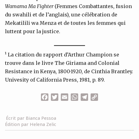
Wamama
Ma Fighter
(Femmes Combattantes, fusion
du swahili et de l’anglais), une célébration de
Mekatilili wa Menza et de toutes les femmes qui
luttent pour la justice.
¹ La citation du rapport d’Arthur Champion se
trouve dans le livre The Giriama and Colonial
Resistance in Kenya, 1800·1920, de Cinthia Brantley.
Univesity of California Press, 1981, p. 89.
Facebook
Twitter
Email
WhatsApp
Telegram
Copy
Link
Écrit par Bianca Pessoa
Édition par Helena Zelic