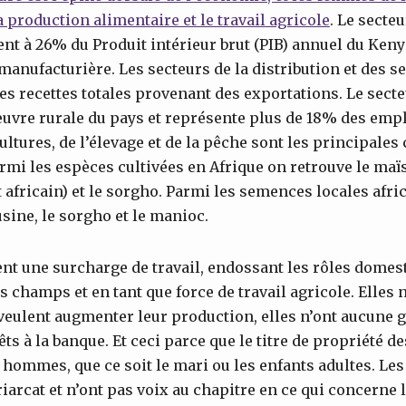
 production alimentaire et le travail agricole
. Le secte
nt à 26% du Produit intérieur brut (PIB) annuel du Kenya
 manufacturière. Les secteurs de la distribution et des s
s recettes totales provenant des exportations. Le sect
uvre rurale du pays et représente plus de 18% des empl
ultures, de l’élevage et de la pêche sont les principale
rmi les espèces cultivées en Afrique on retrouve le maïs
t africain) et le sorgho. Parmi les semences locales afri
eusine, le sorgho et le manioc.
t une surcharge de travail, endossant les rôles domest
 champs et en tant que force de travail agricole. Elles 
 veulent augmenter leur production, elles n’ont aucune ga
ts à la banque. Et ceci parce que le titre de propriété d
 hommes, que ce soit le mari ou les enfants adultes. L
riarcat et n’ont pas voix au chapitre en ce qui concerne