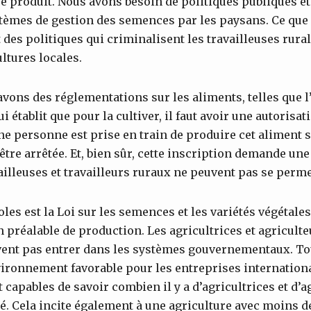
e produit. Nous avons besoin de politiques publiques et 
stèmes de gestion des semences par les paysans. Ce que
 des politiques qui criminalisent les travailleuses rura
ltures locales.
 avons des réglementations sur les aliments, telles que 
 établit que pour la cultiver, il faut avoir une autorisat
e personne est prise en train de produire cet aliment s
 être arrêtée. Et, bien sûr, cette inscription demande un
illeuses et travailleurs ruraux ne peuvent pas se perme
oles est la Loi sur les semences et les variétés végétales
n préalable de production. Les agricultrices et agriculte
ent pas entrer dans les systèmes gouvernementaux. Tout
vironnement favorable pour les entreprises international
 capables de savoir combien il y a d’agricultrices et d’
 Cela incite également à une agriculture avec moins d