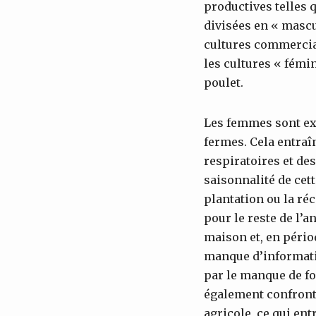
productives telles 
divisées en « mascu
cultures commerciale
les cultures « fémin
poulet.
Les femmes sont exp
fermes. Cela entraî
respiratoires et de
saisonnalité de cett
plantation ou la réc
pour le reste de l’
maison et, en périod
manque d’informatio
par le manque de for
également confront
agricole, ce qui ent