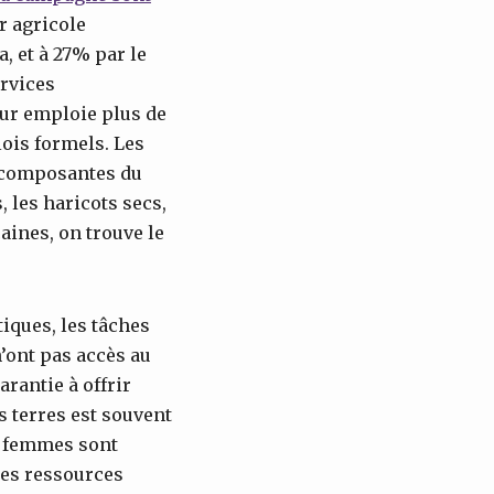
ur agricole
, et à 27% par le
ervices
eur emploie plus de
ois formels. Les
s composantes du
, les haricots secs,
caines, on trouve le
iques, les tâches
n’ont pas accès au
rantie à offrir
es terres est souvent
es femmes sont
 les ressources