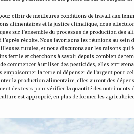
 pour offrir de meilleures conditions de travail aux fem
ons alimentaires et la justice climatique, nous effectu
iques sur l’ensemble du processus de production des ali
à l’après récolte. Nous favorisons les réunions au sein 
illeuses rurales, et nous discutons sur les raisons qui f
ns fertile et cherchons à savoir depuis combien de temp
t de commencer à utiliser des pesticides, elles entretena
s empoisonner la terre ni dépenser de l’argent pour cela
nter la production alimentaire, elles auront des dépen
ent des tests pour vérifier la quantité des nutriments d
 culture est approprié, en plus de former les agricultri