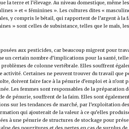
que la terre et l’élevage. Au niveau domestique, même le
lines » et « féminines ». Les cultures dites « masculin
s, y compris le bétail, qui rapportent de l’argent à la f
ines » sont celles de subsistance, telles que le maïs, les
osées aux pesticides, car beaucoup migrent pour trava
ne un certain nombre d’implications pour la santé, tell
s problèmes de colonne vertébrale. Elles souffrent égale
e activité. Certaines ne peuvent trouver du travail que p
olte, doivent faire face à la pénurie d’emploi et à n’ont 
année. Les femmes sont responsables de la préparation de
e de pénurie, souffrent de la faim. Elles sont également
ns sur les tendances de marché, par l’exploitation des
mation qui ajouterait de la valeur à ce qu’elles produise
ées à une pénurie de structures de stockage pour prése
raîne des pourritures et des pertes en cas de surplus de 