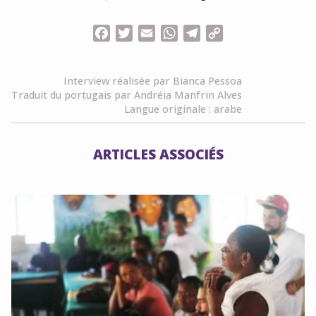
Facebook
Twitter
Email
WhatsApp
Telegram
Copy
Link
Interview réalisée par Bianca Pessoa
Traduit du portugais par Andréia Manfrin Alves
Langue originale : arabe
ARTICLES ASSOCIÉS