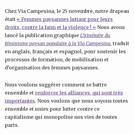
Chez Via Campesina, le 25 novembre, notre drapeau
était
«
Femmes p
aysannes lutta
n
t pour l
eur
s
droits, contre la faim et l
a
violence
!
»
Nous avons
lancé la publication graphique
L’itinéraire du
féminisme paysan populaire à la Via Campesina
, traduit
en anglais, français et espagnol, pour soutenir les
processus de formation, de mobilisation et
d’organisation des femmes paysannes.
Nous voulons suggérer comment se battre
ensemble et
renforcer les alliances, qui sont très
importantes
. Nous voulons que nous soyons toutes
ensemble et unies pour lutter contre ce
capitalisme qui monopolise nos vies de toutes
parts.