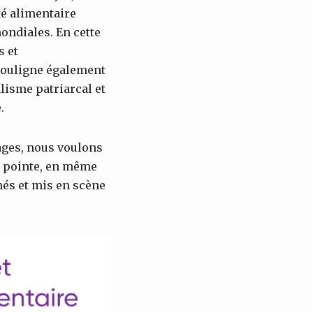
té alimentaire
ondiales. En cette
s et
 souligne également
alisme patriarcal et
e.
mages, nous voulons
le pointe, en même
més et mis en scène