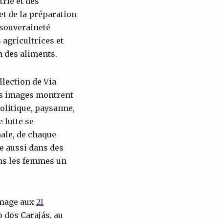
trie et des
et de la préparation
 souveraineté
 agricultrices et
n des aliments.
llection de Via
es images montrent
litique, paysanne,
 lutte se
nale, de chaque
se aussi dans des
ans les femmes un
mmage aux
21
o dos Carajás, au