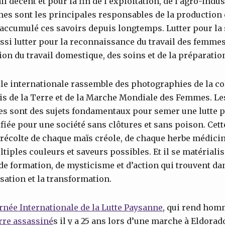
il décent et pour la fin de l’exploitation, de l’agro-indus
mes sont les principales responsables de la production 
 accumulé ces savoirs depuis longtemps. Lutter pour la
ussi lutter pour la reconnaissance du travail des femmes
ion du travail domestique, des soins et de la préparatio
elle internationale rassemble des photographies de la co
s de la Terre et de la Marche Mondiale des Femmes. L
 sont des sujets fondamentaux pour semer une lutte po
fiée pour une société sans clôtures et sans poison. Cette
 récolte de chaque maïs créole, de chaque herbe médici
tiples couleurs et saveurs possibles. Et il se matériali
de formation, de mysticisme et d’action qui trouvent d
sation et la transformation.
rnée Internationale de la Lutte Paysanne
, qui rend ho
erre assassiné
s il y a 25 ans lors d’une marche à Eldorad