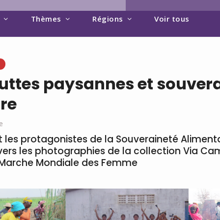
Thèmes
Régions
Voir tous
e
 Luttes paysannes et souver
re
e
 les protagonistes de la Souveraineté Alimenta
avers les photographies de la collection Via C
la Marche Mondiale des Femme