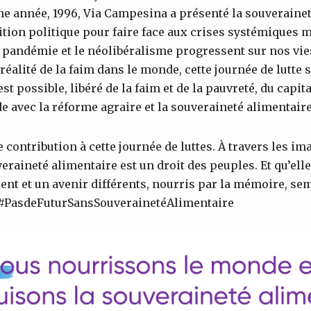
me année, 1996, Via Campesina a présenté la souveraine
on politique pour faire face aux crises systémiques m
a pandémie et le néolibéralisme progressent sur nos vie
réalité de la faim dans le monde, cette journée de lutte
t possible, libéré de la faim et de la pauvreté, du capit
e avec la réforme agraire et la souveraineté alimentair
e contribution à cette journée de luttes. À travers les i
eraineté alimentaire est un droit des peuples. Et qu’el
ent et un avenir différents, nourris par la mémoire, se
 #PasdeFuturSansSouverainetéAlimentaire